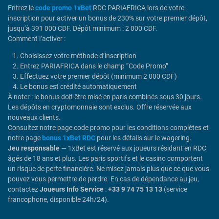
Entrez le
code promo 1xBet
RDC PARIAFRICA lors de votre
inscription pour activer un bonus de 230% sur votre premier dépôt,
jusqu’à 391 000 CDF. Dépôt minimum : 2 000 CDF.
Comment l’activer :
Choisissez votre méthode d’inscription
Entrez PARIAFRICA dans le champ “Code Promo”
Effectuez votre premier dépôt (minimum 2 000 CDF)
Le bonus est crédité automatiquement
À noter : le bonus doit être misé en paris combinés sous 30 jours.
Les dépôts en cryptomonnaie sont exclus. Offre réservée aux
nouveaux clients.
Consultez notre page code promo pour les conditions complètes et
notre page
bonus 1xBet RDC
pour les détails sur le wagering.
Jeu responsable
— 1xBet est réservé aux joueurs résidant en RDC
âgés de 18 ans et plus. Les paris sportifs et le casino comportent
un risque de perte financière. Ne misez jamais plus que ce que vous
pouvez vous permettre de perdre. En cas de dépendance au jeu,
contactez
Joueurs Info Service
:
+33 9 74 75 13 13
(service
francophone, disponible 24h/24).