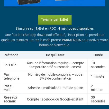
Télécharger 1xBet
S’inscrire sur 1xBet en RDC : 4 méthodes disponibles
Une fois le 1xBet app download effectué, l’inscription ne prend que
quelques minutes. Entrez le code promo
PARIAFRICA
pour activer votre
bonus de bienvenue.
Méthode
Ce qu’il faut
Durée
Aucune information requise — compte
10
En 1 clic
temporaire créé automatiquement
secondes
Par
Numéro de mobile congolais — code
1 minute
téléphone
SMS de confirmation
Par e-
2
Adresse e-mail valide + mot de passe
mail
minutes
Réseaux
30
Compte Facebook ou Google existant
sociaux
secondes