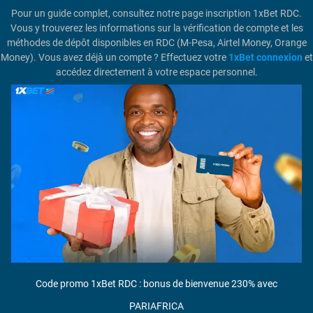
Pour un guide complet, consultez notre page inscription 1xBet RDC.
Vous y trouverez les informations sur la vérification de compte et les
méthodes de dépôt disponibles en RDC (M-Pesa, Airtel Money, Orange
Money). Vous avez déjà un compte ? Effectuez votre
1xBet connexion
et
accédez directement à votre espace personnel.
Code promo 1xBet RDC : bonus de bienvenue 230% avec
PARIAFRICA