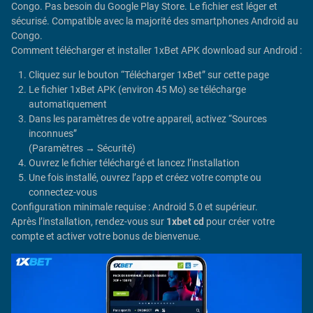
Congo. Pas besoin du Google Play Store. Le fichier est léger et
sécurisé. Compatible avec la majorité des smartphones Android au
Congo.
Comment télécharger et installer 1xBet APK download sur Android :
Cliquez sur le bouton “Télécharger 1xBet” sur cette page
Le fichier 1xBet APK (environ 45 Mo) se télécharge
automatiquement
Dans les paramètres de votre appareil, activez “Sources
inconnues”
(Paramètres → Sécurité)
Ouvrez le fichier téléchargé et lancez l’installation
Une fois installé, ouvrez l’app et créez votre compte ou
connectez-vous
Configuration minimale requise : Android 5.0 et supérieur.
Après l’installation, rendez-vous sur
1xbet cd
pour créer votre
compte et activer votre bonus de bienvenue.