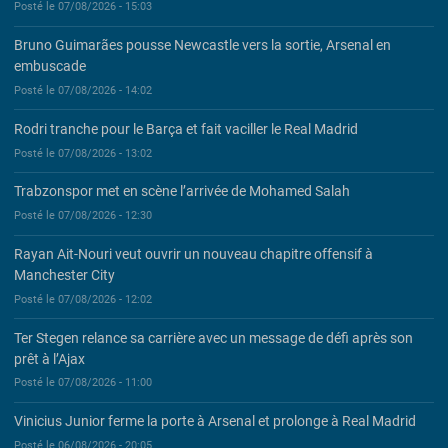
Posté le 07/08/2026 - 15:03
Bruno Guimarães pousse Newcastle vers la sortie, Arsenal en
embuscade
Posté le 07/08/2026 - 14:02
Rodri tranche pour le Barça et fait vaciller le Real Madrid
Posté le 07/08/2026 - 13:02
Trabzonspor met en scène l’arrivée de Mohamed Salah
Posté le 07/08/2026 - 12:30
Rayan Ait-Nouri veut ouvrir un nouveau chapitre offensif à
Manchester City
Posté le 07/08/2026 - 12:02
Ter Stegen relance sa carrière avec un message de défi après son
prêt à l’Ajax
Posté le 07/08/2026 - 11:00
Vinicius Junior ferme la porte à Arsenal et prolonge à Real Madrid
Posté le 06/08/2026 - 20:05