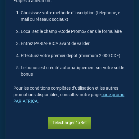
Étapes d’activation :
Choisissez votre méthode d’inscription (téléphone, e-
mail ou réseaux sociaux)
Localisez le champ «Code Promo» dans le formulaire
Entrez PARIAFRICA avant de valider
Effectuez votre premier dépôt (minimum 2 000 CDF)
Le bonus est crédité automatiquement sur votre solde
bonus
Pour les conditions complètes d’utilisation et les autres
promotions disponibles, consultez notre page
code promo
PARIAFRICA
.
Télécharger 1xBet