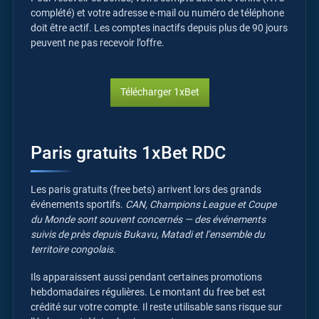
complété) et votre adresse e-mail ou numéro de téléphone
doit être actif. Les comptes inactifs depuis plus de 90 jours
peuvent ne pas recevoir l’offre.
Télécharger 1xBet
Paris gratuits 1xBet RDC
Les paris gratuits (free bets) arrivent lors des grands
événements sportifs.
CAN, Champions League et Coupe
du Monde sont souvent concernés — des événements
suivis de près depuis Bukavu, Matadi et l’ensemble du
territoire congolais.
Ils apparaissent aussi pendant certaines promotions
hebdomadaires régulières. Le montant du free bet est
crédité sur votre compte. Il reste utilisable sans risque sur