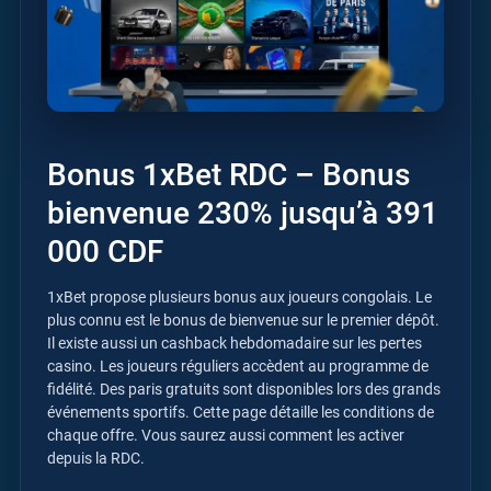
Bonus 1xBet RDC – Bonus
bienvenue 230% jusqu’à 391
000 CDF
1xBet propose plusieurs bonus aux joueurs congolais. Le
plus connu est le bonus de bienvenue sur le premier dépôt.
Il existe aussi un cashback hebdomadaire sur les pertes
casino. Les joueurs réguliers accèdent au programme de
fidélité. Des paris gratuits sont disponibles lors des grands
événements sportifs. Cette page détaille les conditions de
chaque offre. Vous saurez aussi comment les activer
depuis la RDC.