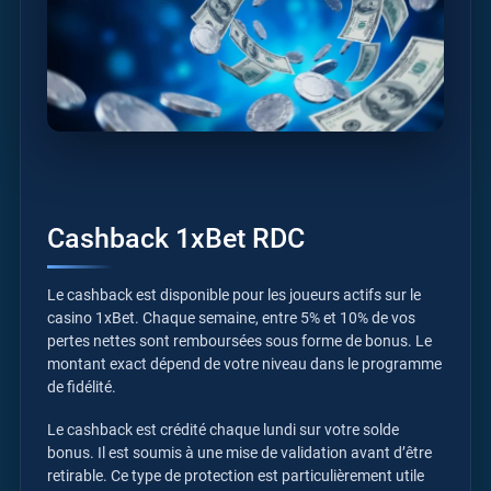
Cashback 1xBet RDC
Le cashback est disponible pour les joueurs actifs sur le
casino 1xBet. Chaque semaine, entre 5% et 10% de vos
pertes nettes sont remboursées sous forme de bonus. Le
montant exact dépend de votre niveau dans le programme
de fidélité.
Le cashback est crédité chaque lundi sur votre solde
bonus. Il est soumis à une mise de validation avant d’être
retirable. Ce type de protection est particulièrement utile