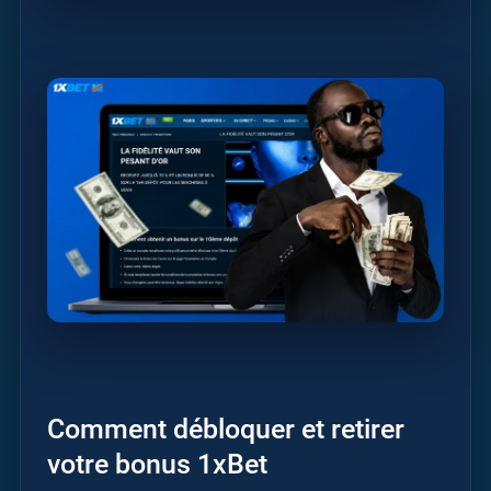
Comment débloquer et retirer
votre bonus 1xBet