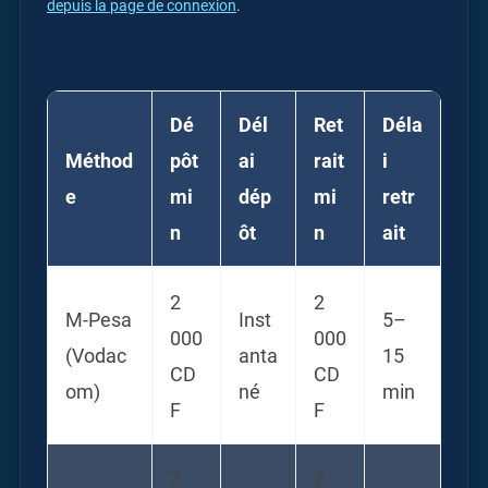
depuis la page de connexion
.
Dé
Dél
Ret
Déla
Méthod
pôt
ai
rait
i
e
mi
dép
mi
retr
n
ôt
n
ait
2
2
M-Pesa
Inst
5–
000
000
(Vodac
anta
15
CD
CD
om)
né
min
F
F
2
2