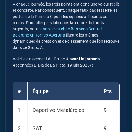
À chaque journée, les trois points ont donc une valeur réelle
et concrète. Par conséquent, chaque faux pas resserre les
portes de la Primera C pour les équipes à 6 points ou
moins. Pour aller plus loin dans la lecture du football
argentin, notre
analyse du choc Barracas Central –
Belgrano en Torneo Apertura
illustre les mêmes
dynamiques de pression et de classement que l’on retrouve
dans ce Grupo A.
Voici le classement du Grupo A
avant la jornada
4
(données El Dia de La Plata, 19 juin 2026) :
#
Équipe
Pts
1
Deportivo Metalúrgico
9
2
SAT
9