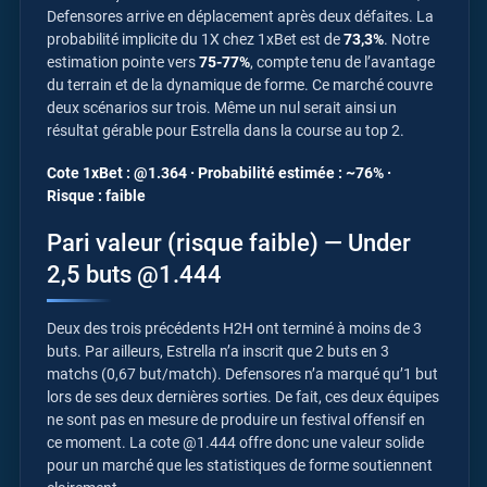
Defensores arrive en déplacement après deux défaites. La
probabilité implicite du 1X chez 1xBet est de
73,3%
. Notre
estimation pointe vers
75-77%
, compte tenu de l’avantage
du terrain et de la dynamique de forme. Ce marché couvre
deux scénarios sur trois. Même un nul serait ainsi un
résultat gérable pour Estrella dans la course au top 2.
Cote 1xBet : @1.364 · Probabilité estimée : ~76% ·
Risque : faible
Pari valeur (risque faible) — Under
2,5 buts @1.444
Deux des trois précédents H2H ont terminé à moins de 3
buts. Par ailleurs, Estrella n’a inscrit que 2 buts en 3
matchs (0,67 but/match). Defensores n’a marqué qu’1 but
lors de ses deux dernières sorties. De fait, ces deux équipes
ne sont pas en mesure de produire un festival offensif en
ce moment. La cote @1.444 offre donc une valeur solide
pour un marché que les statistiques de forme soutiennent