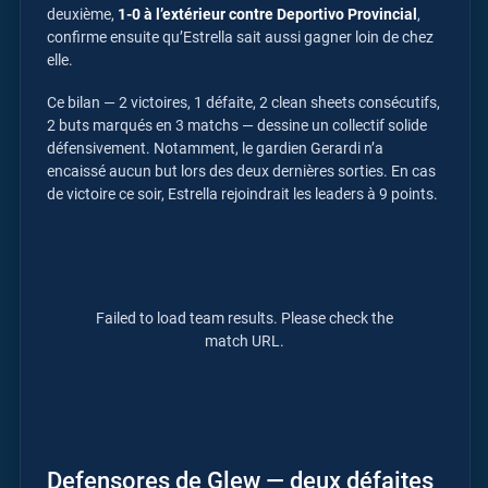
deuxième,
1-0 à l’extérieur contre Deportivo Provincial
,
confirme ensuite qu’Estrella sait aussi gagner loin de chez
elle.
Ce bilan — 2 victoires, 1 défaite, 2 clean sheets consécutifs,
2 buts marqués en 3 matchs — dessine un collectif solide
défensivement. Notamment, le gardien Gerardi n’a
encaissé aucun but lors des deux dernières sorties. En cas
de victoire ce soir, Estrella rejoindrait les leaders à 9 points.
Failed to load team results. Please check the
match URL.
Defensores de Glew — deux défaites