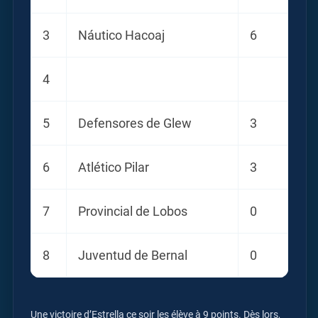
3
Náutico Hacoaj
6
4
Estrella de Berisso
6
5
Defensores de Glew
3
6
Atlético Pilar
3
7
Provincial de Lobos
0
8
Juventud de Bernal
0
Une victoire d’Estrella ce soir les élève à 9 points. Dès lors,