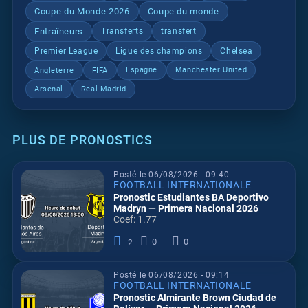
Coupe du Monde 2026
Coupe du monde
Entraîneurs
Transferts
transfert
Premier League
Ligue des champions
Chelsea
Angleterre
FIFA
Espagne
Manchester United
Arsenal
Real Madrid
PLUS DE PRONOSTICS
Posté le 06/08/2026 - 09:40
FOOTBALL INTERNATIONALE
Pronostic Estudiantes BA Deportivo
Madryn — Primera Nacional 2026
Coef: 1.77
0
0
2
Posté le 06/08/2026 - 09:14
FOOTBALL INTERNATIONALE
Pronostic Almirante Brown Ciudad de