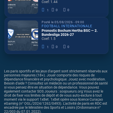
Coef: 1.44
0
0
1
Posté le 05/08/2026 - 09:00
FOOTBALL INTERNATIONALE
Pronostic Bochum Hertha BSC — 2.
Bundesliga 2026-27
Coef: 1.5
0
0
1
Les paris sportifs et les jeux d'argent sont strictement réservés aux
personnes majeures (18+). Jouer comporte des risques de
dépendance financière et psychologique. Jouez avec modération.
Besoin d'aide ? Consultez un médecin ou un professionnel de santé
si vous pensez être en situation de dépendance. Vous pouvez
également contacter SOS Joueurs : sosjoueurs.org Vous avez le
droit de fixer vos limites de dépôt et de vous auto-exclure à tout
moment via le support 1xBet. 1xBet opère sous licence Curaçao
eGaming (n° OGL/2024/1262/0493). L'activité de paris en RDC est
encadrée par le Ministère des Sports et Loisirs (Ordonnance n°
22/003 du 07.01.2022).