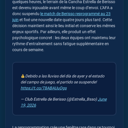
quelques heures, le terrain de la Cancha Estrella de Berisso
est devenu injouable avant même le coup d’envoi. L’AFA a
donc suspendu
le match de Berisso reprogrammé au 23
juin
et fixé une nouvelle date quatre jours plus tard. Cette
décision maintient ainsi le lieu initial et conserve les mêmes
enjeux sportifs. Par ailleurs, elle produit un effet
psychologique concret : les deux équipes ont maintenu leur
rythme d’entraînement sans fatigue supplémentaire en
cours de semaine.
Debido a las lluvias del día de ayer y el estado
del campo de juego, el partido se suspende!
https://t.co/T8ABAUuOgs
— Club Estrella de Berisso (@Estrella_Bsso)
June
19, 2026
La reprogrammation crée une fenêtre rare dans ce tournoi.