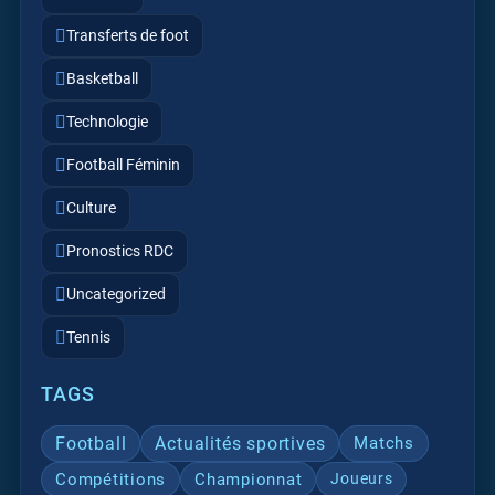
Transferts de foot
Basketball
Technologie
Football Féminin
Culture
Pronostics RDC
Uncategorized
Tennis
TAGS
Football
Actualités sportives
Matchs
Compétitions
Championnat
Joueurs