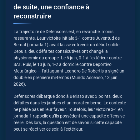
de suite, une confiance à
reconstruire
La trajectoire de Defensores est, en revanche, moins
rassurante. Leur victoire initiale 3-1 contre Juventud de
Bernal (jornada 1) avait laissé entrevoir un début solide.
Depuis, deux défaites consécutives ont changé la
physionomie du groupe. Le 6 juin, 0-1 à l’extérieur contre
SAT. Puis, le 13 juin, 1-2 à domicile contre Deportivo
Metalúrgico — l’attaquant Leandro De Robertis a signé un
doublé en première mi-temps (Mundo Ascenso, 13 juin
2026).
Defensores débarque donc à Berisso avec 3 points, deux
défaites dans les jambes et un moral en berne. Le contexte
ne plaide pas en leur faveur. Toutefois, leur victoire 3-1 en
jornada 1 rappelle qu’ils possèdent une capacité offensive
réelle. Dès lors, la question est de savoir si cette capacité
peut se réactiver ce soir, à l’extérieur.