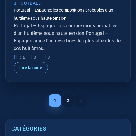
FOOTBALL
Portugal – Espagne: les compositions probables d’un
huitième sous haute tension
Portugal – Espagne: les compositions probables
d’un huitième sous haute tension Portugal –
Espagne lance l’un des chocs les plus attendus de
ces huitièmes…
0
0
56
Lire la suite
1
2
›
Suivant
Pagination
CATÉGORIES