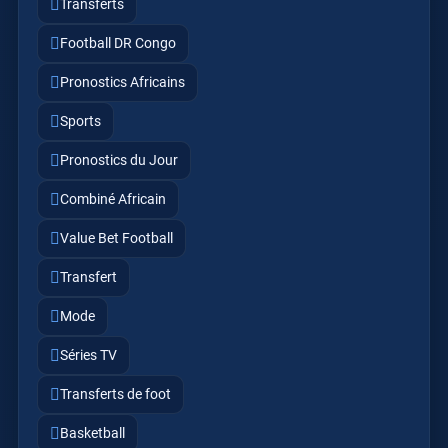
Transferts
Football DR Congo
Pronostics Africains
Sports
Pronostics du Jour
Combiné Africain
Value Bet Football
Transfert
Mode
Séries TV
Transferts de foot
Basketball