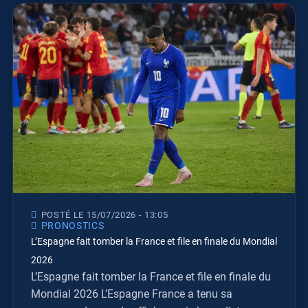
POSTÉ LE 15/07/2026 - 13:05
PRONOSTICS
L’Espagne fait tomber la France et file en finale du Mondial
2026
L’Espagne fait tomber la France et file en finale du
Mondial 2026 L’Espagne France a tenu sa