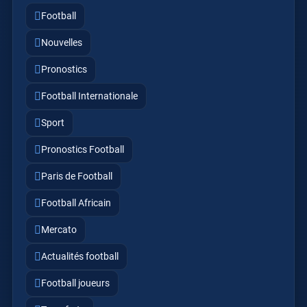
Football
Nouvelles
Pronostics
Football Internationale
Sport
Pronostics Football
Paris de Football
Football Africain
Mercato
Actualités football
Football joueurs