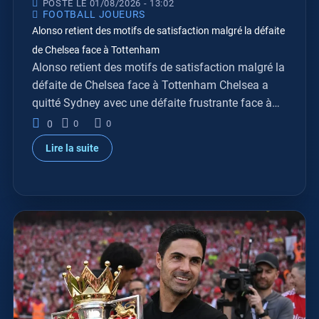
POSTÉ LE 01/08/2026 - 13:02
FOOTBALL JOUEURS
Alonso retient des motifs de satisfaction malgré la défaite
de Chelsea face à Tottenham
Alonso retient des motifs de satisfaction malgré la
défaite de Chelsea face à Tottenham Chelsea a
quitté Sydney avec une défaite frustrante face à…
0
0
0
Lire la suite