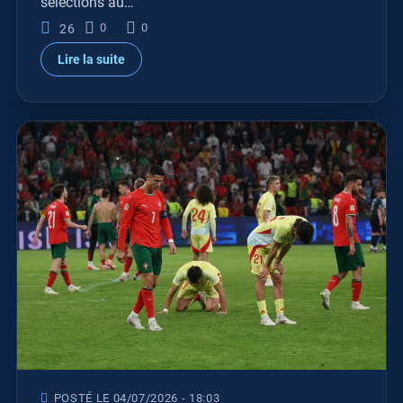
sélections au…
0
0
26
Lire la suite
POSTÉ LE 04/07/2026 - 18:03