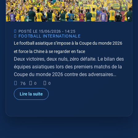
POSTÉ LE 15/06/2026 - 14:25
FOOTBALL INTERNATIONALE
Le football asiatique s’impose à la Coupe du monde 2026
et force la Chine à se regarder en face
Deux victoires, deux nuls, zéro défaite. Le bilan des
équipes asiatiques lors des premiers matchs de la
Coupe du monde 2026 contre des adversaires…
0
0
76
Lire la suite