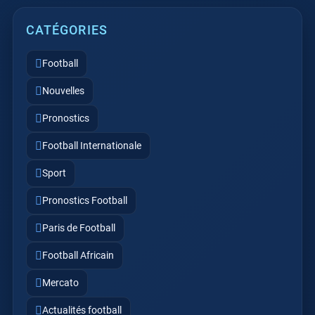
CATÉGORIES
Football
Nouvelles
Pronostics
Football Internationale
Sport
Pronostics Football
Paris de Football
Football Africain
Mercato
Actualités football