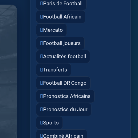
Paris de Football
Football Africain
Mercato
Football joueurs
Actualités football
Transferts
Football DR Congo
Pronostics Africains
Pronostics du Jour
Sports
Combiné Africain