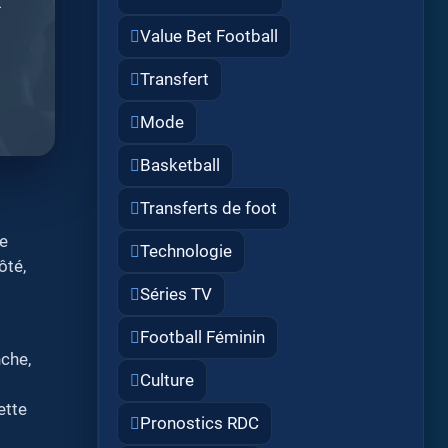
Value Bet Football
Transfert
Mode
Basketball
Transferts de foot
de
Technologie
ôté,
Séries TV
Football Féminin
che,
Culture
ette
Pronostics RDC