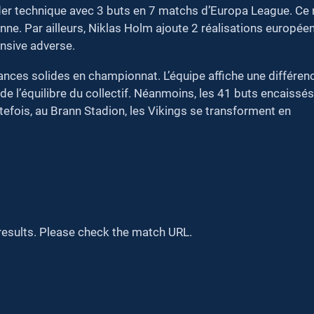
ader technique avec 3 buts en 7 matchs d’Europa League. Ce 
nne. Par ailleurs, Niklas Holm ajoute 2 réalisations europée
ensive adverse.
ces solides en championnat. L’équipe affiche une différen
de l’équilibre du collectif. Néanmoins, les 41 buts encaissés
tefois, au Brann Stadion, les Vikings se transforment en
results. Please check the match URL.