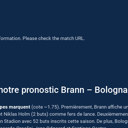
nformation. Please check the match URL.
 notre pronostic Brann – Bologna
ipes marquent
(cote ~1.75). Premièrement, Brann affiche u
et Niklas Holm (2 buts) comme fers de lance. Deuxièmement
Stadion avec 52 buts inscrits cette saison. De plus, Bolo