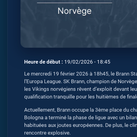
Heure de début :
19/02/2026 - 18:45
Le mercredi 19 février 2026 à 18h45, le Brann St
l’Europa League. SK Brann, champion de Norvège,
les Vikings norvégiens rêvent d’exploit devant leur 
qualification tranquille pour les huitièmes de final
Actuellement, Brann occupe la 3ème place du ch
Bologna a terminé la phase de ligue avec un bila
habituées aux joutes européennes. De plus, le cli
rencontre explosive.