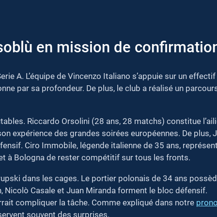
oblù en mission de confirmatio
rie A. L’équipe de Vincenzo Italiano s’appuie sur un effectif
nne par sa profondeur. De plus, le club a réalisé un parcour
bles. Riccardo Orsolini (28 ans, 28 matchs) constitue l’aili
 son expérience des grandes soirées européennes. De plus, 
ensif. Ciro Immobile, légende italienne de 35 ans, représen
et à Bologna de rester compétitif sur tous les fronts.
rupski dans les cages. Le portier polonais de 34 ans possè
 Nicolò Casale et Juan Miranda forment le bloc défensif.
rrait compliquer la tâche. Comme expliqué dans notre
prono
servent souvent des surprises.