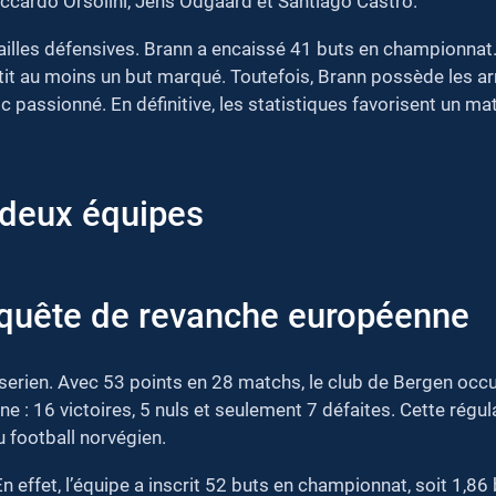
iccardo Orsolini, Jens Odgaard et Santiago Castro.
failles défensives. Brann a encaissé 41 buts en championnat
tit au moins un but marqué. Toutefois, Brann possède les a
c passionné. En définitive, les statistiques favorisent un ma
 deux équipes
 quête de revanche européenne
serien. Avec 53 points en 28 matchs, le club de Bergen occu
: 16 victoires, 5 nuls et seulement 7 défaites. Cette régul
 football norvégien.
n effet, l’équipe a inscrit 52 buts en championnat, soit 1,86