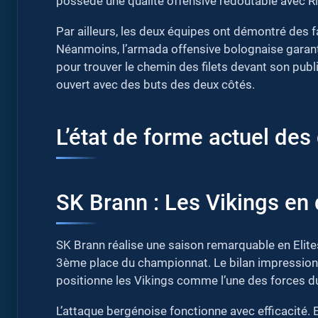
possède une qualité offensive redoutable avec R
Par ailleurs, les deux équipes ont démontré des 
Néanmoins, l’armada offensive bolognaise garan
pour trouver le chemin des filets devant son publi
ouvert avec des buts des deux côtés.
L’état de forme actuel des
SK Brann : Les Vikings en
SK Brann réalise une saison remarquable en Elite
3ème place du championnat. Le bilan impressionne 
positionne les Vikings comme l’une des forces du
L’attaque bergénoise fonctionne avec efficacité. E