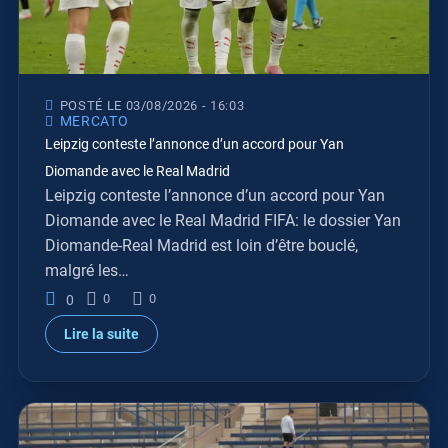
POSTÉ LE 03/08/2026 - 16:03
MERCATO
Leipzig conteste l’annonce d’un accord pour Yan
Diomande avec le Real Madrid
Leipzig conteste l’annonce d’un accord pour Yan
Diomande avec le Real Madrid FIFA: le dossier Yan
Diomande-Real Madrid est loin d’être bouclé,
malgré les…
0
0
0
Lire la suite