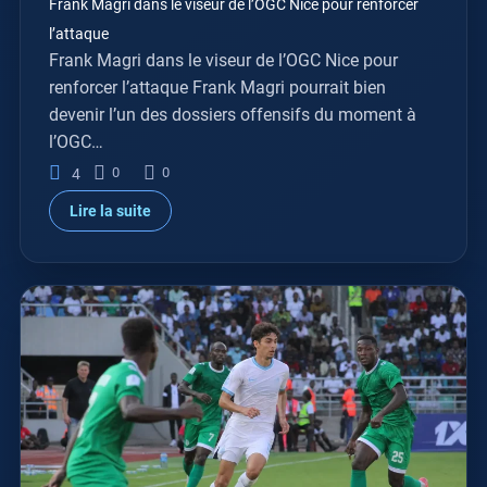
Frank Magri dans le viseur de l’OGC Nice pour renforcer
l’attaque
Frank Magri dans le viseur de l’OGC Nice pour
renforcer l’attaque Frank Magri pourrait bien
devenir l’un des dossiers offensifs du moment à
l’OGC…
0
0
4
Lire la suite