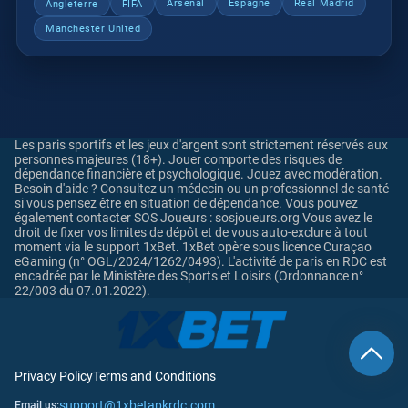
Angleterre
FIFA
Arsenal
Espagne
Real Madrid
Manchester United
Les paris sportifs et les jeux d'argent sont strictement réservés aux
personnes majeures (18+). Jouer comporte des risques de
dépendance financière et psychologique. Jouez avec modération.
Besoin d'aide ? Consultez un médecin ou un professionnel de santé
si vous pensez être en situation de dépendance. Vous pouvez
également contacter SOS Joueurs : sosjoueurs.org Vous avez le
droit de fixer vos limites de dépôt et de vous auto-exclure à tout
moment via le support 1xBet. 1xBet opère sous licence Curaçao
eGaming (n° OGL/2024/1262/0493). L'activité de paris en RDC est
encadrée par le Ministère des Sports et Loisirs (Ordonnance n°
22/003 du 07.01.2022).
Privacy Policy
Terms and Conditions
support@1xbetapkrdc.com
Email us: