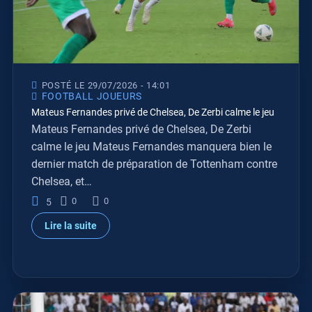
POSTÉ LE 29/07/2026 - 14:01
FOOTBALL JOUEURS
Mateus Fernandes privé de Chelsea, De Zerbi calme le jeu
Mateus Fernandes privé de Chelsea, De Zerbi
calme le jeu Mateus Fernandes manquera bien le
dernier match de préparation de Tottenham contre
Chelsea, et…
0
0
5
Lire la suite