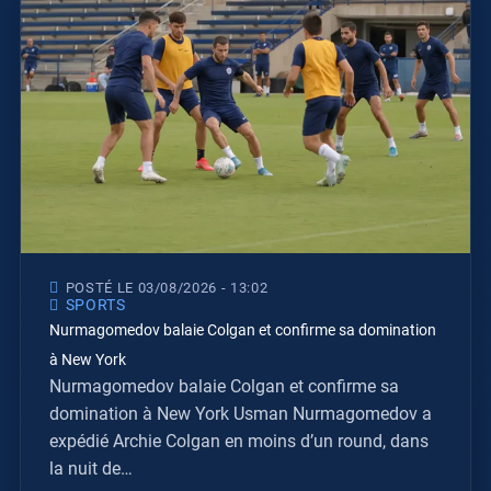
POSTÉ LE 03/08/2026 - 13:02
SPORTS
Nurmagomedov balaie Colgan et confirme sa domination
à New York
Nurmagomedov balaie Colgan et confirme sa
domination à New York Usman Nurmagomedov a
expédié Archie Colgan en moins d’un round, dans
la nuit de…