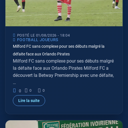
POSTÉ LE 01/08/2026 - 18:04
FOOTBALL JOUEURS
Milford FC sans complexe pour ses débuts malgré la
défaite face aux Orlando Pirates
Milford FC sans complexe pour ses débuts malgré
la défaite face aux Orlando Pirates Milford FC a
découvert la Betway Premiership avec une défaite,
…
0
0
0
Lire la suite