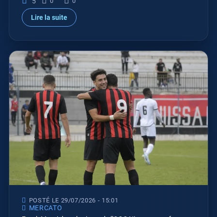
0
0
5
Lire la suite
POSTÉ LE 29/07/2026 - 15:01
MERCATO