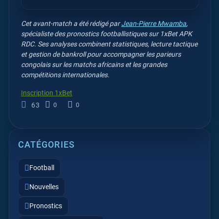
Cet avant-match a été rédigé par
Jean-Pierre Mwamba
,
spécialiste des pronostics footballistiques sur 1xBet APK
RDC. Ses analyses combinent statistiques, lecture tactique
et gestion de bankroll pour accompagner les parieurs
congolais sur les matchs africains et les grandes
compétitions internationales.
Inscription 1xBet
0
0
63
CATÉGORIES
Football
Nouvelles
Pronostics