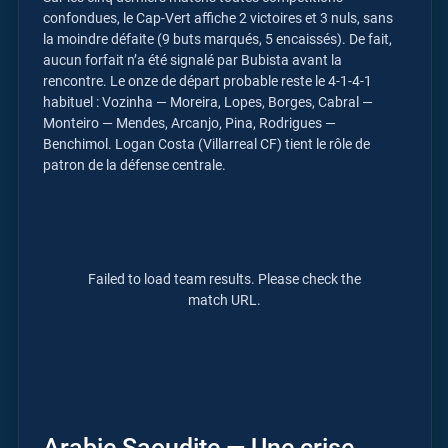
confondues, le Cap-Vert affiche 2 victoires et 3 nuls, sans
la moindre défaite (9 buts marqués, 5 encaissés). De fait,
aucun forfait n’a été signalé par Bubista avant la
rencontre. Le onze de départ probable reste le 4-1-4-1
habituel : Vozinha — Moreira, Lopes, Borges, Cabral —
Monteiro — Mendes, Arcanjo, Pina, Rodrigues —
Benchimol. Logan Costa (Villarreal CF) tient le rôle de
patron de la défense centrale.
Failed to load team results. Please check the
match URL.
Arabie Saoudite — Une crise