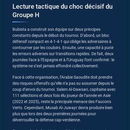
Lecture tactique du choc décisif du
Groupe H
Bubista a construit son équipe sur deux principes
constants depuis le début du tournoi. D’abord, un bloc
défensif compact en 4-1-4-1 qui oblige les adversaires à
contourner par les couloirs. Ensuite, une capacité à punir
les erreurs adverses sur transitions rapides. De fait, deux
journées face à l’Espagne et à l’Uruguay l’ont confirmé : le
système ne s’est jamais effondré collectivement.
Face à cette organisation, l’Arabie Saoudite doit prendre
des risques offensifs qu’elle n’a pas su assumer depuis le
coup d’envoi du tournoi. Salem Al-Dawsari, capitaine avec
111 sélections et deux fois élu joueur de l’année en Asie
(2022 et 2025), reste la principale menace des Faucons
Verts. Cependant, Musab Al-Juwayr devra produire bien
plus que lors des deux premières journées pour
déverrouiller la défense cap-verdienne.