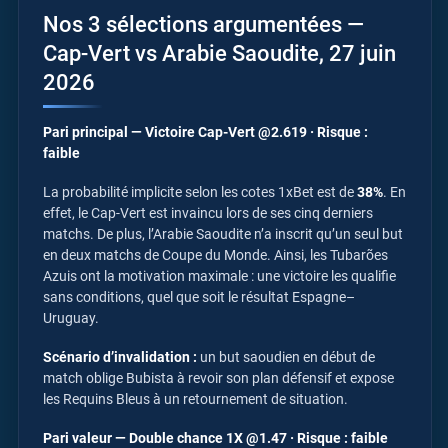
Nos 3 sélections argumentées —
Cap-Vert vs Arabie Saoudite, 27 juin
2026
Pari principal — Victoire Cap-Vert @2.619 · Risque :
faible
La probabilité implicite selon les cotes 1xBet est de
38%
. En
effet, le Cap-Vert est invaincu lors de ses cinq derniers
matchs. De plus, l’Arabie Saoudite n’a inscrit qu’un seul but
en deux matchs de Coupe du Monde. Ainsi, les Tubarões
Azuis ont la motivation maximale : une victoire les qualifie
sans conditions, quel que soit le résultat Espagne–
Uruguay.
Scénario d’invalidation :
un but saoudien en début de
match oblige Bubista à revoir son plan défensif et expose
les Requins Bleus à un retournement de situation.
Pari valeur — Double chance 1X @1.47 · Risque : faible