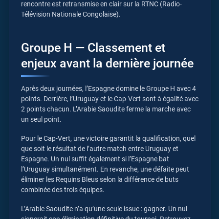
rencontre est retransmise en clair sur la RTNC (Radio-
Télévision Nationale Congolaise).
Groupe H — Classement et
enjeux avant la dernière journée
Après deux journées, l’Espagne domine le Groupe H avec 4
points. Derrière, l’Uruguay et le Cap-Vert sont à égalité avec
2 points chacun. L’Arabie Saoudite ferme la marche avec
un seul point.
Pour le Cap-Vert, une victoire garantit la qualification, quel
que soit le résultat de l’autre match entre Uruguay et
Espagne. Un nul suffit également si l’Espagne bat
l’Uruguay simultanément. En revanche, une défaite peut
éliminer les Requins Bleus selon la différence de buts
combinée des trois équipes.
L’Arabie Saoudite n’a qu’une seule issue : gagner. Un nul