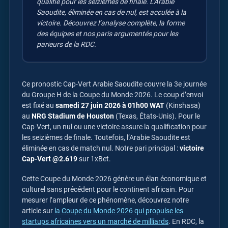
qualifie pour les seizièmes de finale. L’Arabie
Saoudite, éliminée en cas de nul, est acculée à la
victoire. Découvrez l’analyse complète, la forme
des équipes et nos paris argumentés pour les
parieurs de la RDC.
Ce pronostic Cap-Vert Arabie Saoudite couvre la 3e journée
du Groupe H de la Coupe du Monde 2026. Le coup d’envoi
est fixé au
samedi 27 juin 2026 à 01h00 WAT
(Kinshasa)
au
NRG Stadium de Houston
(Texas, États-Unis). Pour le
Cap-Vert, un nul ou une victoire assure la qualification pour
les seizièmes de finale. Toutefois, l’Arabie Saoudite est
éliminée en cas de match nul. Notre pari principal :
victoire
Cap-Vert @2.619
sur 1xBet.
Cette Coupe du Monde 2026 génère un élan économique et
culturel sans précédent pour le continent africain. Pour
mesurer l’ampleur de ce phénomène, découvrez notre
article sur
la Coupe du Monde 2026 qui propulse les
startups africaines vers un marché de milliards
. En RDC, la