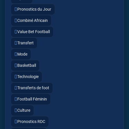
Pronostics du Jour
Combiné Africain
Value Bet Football
Transfert
Mode
Basketball
Technologie
Transferts de foot
Football Féminin
Culture
Pronostics RDC