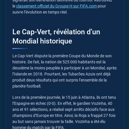
signerait son élimination définitive du tournoi. Retrouvez
le
classement officiel du Groupe H sur FIFA.com
pour
suivre l’évolution en temps réel.
Le Cap-Vert, révélation d’un
Mondial historique
Le Cap-Vert dispute la première Coupe du Monde de son
histoire. De fait, la nation de 525 000 habitants est la
deuxième la moins peuplée à participer à un Mondial, après
l’Islande en 2018. Pourtant, les Tubarões Azuis ont déjà
produit deux résultats qui ont surpris l’ensemble de la
planète football.
Lors de la première journée, le 15 juin à Atlanta, ils ont tenu
l’Espagne en échec (0-0). En effet, le gardien Vozinha, 40
ans et 91 sélections, a réalisé sept arrêts décisifs face aux
champions d’Europe en titre. Ainsi, la Roja a frappé 27 fois
au but sans jamais trouver la faille. Vozinha a été élu
homme du match par la FIFA.