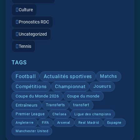
Culture
Pronostics RDC
Uncategorized
Tennis
TAGS
Football
Actualités sportives
Matchs
Compétitions
Championnat
Joueurs
Coupe du Monde 2026
Coupe du monde
Entraîneurs
Transferts
transfert
Premier League
Chelsea
Ligue des champions
Angleterre
FIFA
Arsenal
Real Madrid
Espagne
Manchester United