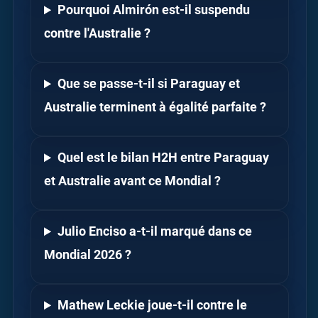
Pourquoi Almirón est-il suspendu
contre l'Australie ?
Que se passe-t-il si Paraguay et
Australie terminent à égalité parfaite ?
Quel est le bilan H2H entre Paraguay
et Australie avant ce Mondial ?
Julio Enciso a-t-il marqué dans ce
Mondial 2026 ?
Mathew Leckie joue-t-il contre le