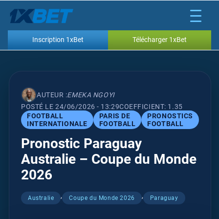
Inscription 1xBet
Télécharger 1xBet
Inscription 1xBet
Bonus 1xBet
AUTEUR :
EMEKA NGOYI
Code Promo 1xBet
POSTÉ LE 24/06/2026 - 13:29
COEFFICIENT: 1.35
FOOTBALL
PARIS DE
PRONOSTICS
INTERNATIONALE
FOOTBALL
FOOTBALL
Connexion 1xBet
Pronostic Paraguay
Nouvelles
Australie – Coupe du Monde
2026
Pronostics
,
,
Australie
Coupe du Monde 2026
Paraguay