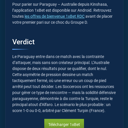
Pour parier sur Paraguay – Australie depuis Kinshasa,
l’application 1xBet est disponible sur Android. Retrouvez
toutes
les offres de bienvenue 1xBet RDC
avant de placer
votre premier pari sur ce choc du Groupe D.
Verdict
Le Paraguay entre dans ce match avec la contrainte
d’attaquer, mais sans son créateur principal. L’Australie
dispose de deux résultats pour se qualifier, dont le nul.
Cette asymétrie de pression dessine un match
tactiquement fermé, où une erreur ou un coup de pied
arrêté peut tout décider. Les Socceroos ont les ressources
pour gérer ce type de rencontre — mais la solidité défensive
paraguayenne, démontrée à dix contre la Turquie, reste le
principal atout d’Alfaro. Le scénario le plus probable : un
score 1-0 ou 0-0, arbitré par Clément Turpin (France).
Télécharger 1xBet