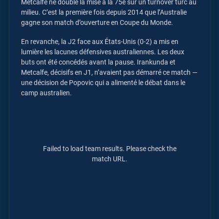
Metcalfe ne double la mise à la 75e sur un turnover turc au
milieu. C’est la première fois depuis 2014 que l’Australie
gagne son match d’ouverture en Coupe du Monde.
En revanche, la J2 face aux États-Unis (0-2) a mis en
lumière les lacunes défensives australiennes. Les deux
buts ont été concédés avant la pause. Irankunda et
Metcalfe, décisifs en J1, n’avaient pas démarré ce match —
une décision de Popovic qui a alimenté le débat dans le
camp australien.
Failed to load team results. Please check the
match URL.