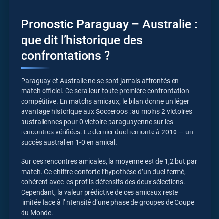
Pronostic Paraguay – Australie :
que dit l’historique des
confrontations ?
Paraguay et Australie ne se sont jamais affrontés en
match officiel. Ce sera leur toute première confrontation
compétitive. En matchs amicaux, le bilan donne un léger
avantage historique aux Socceroos : au moins 2 victoires
australiennes pour 0 victoire paraguayenne sur les
rencontres vérifiées. Le dernier duel remonte à 2010 — un
succès australien 1-0 en amical.
Sur ces rencontres amicales, la moyenne est de 1,2 but par
match. Ce chiffre conforte l’hypothèse d’un duel fermé,
cohérent avec les profils défensifs des deux sélections.
Cependant, la valeur prédictive de ces amicaux reste
limitée face à l’intensité d’une phase de groupes de Coupe
du Monde.