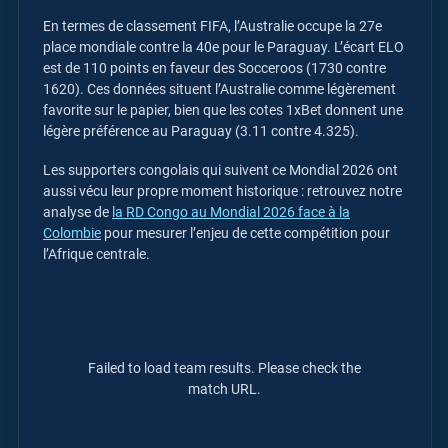
En termes de classement FIFA, l’Australie occupe la 27e
place mondiale contre la 40e pour le Paraguay. L’écart ELO
est de 110 points en faveur des Socceroos (1730 contre
1620). Ces données situent l’Australie comme légèrement
favorite sur le papier, bien que les cotes 1xBet donnent une
légère préférence au Paraguay (3.11 contre 4.325).
Les supporters congolais qui suivent ce Mondial 2026 ont
aussi vécu leur propre moment historique : retrouvez notre
analyse de
la RD Congo au Mondial 2026 face à la
Colombie
pour mesurer l’enjeu de cette compétition pour
l’Afrique centrale.
Failed to load team results. Please check the
match URL.