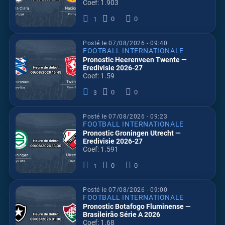
Coef: 1.903
0
0
1
Posté le 07/08/2026 - 09:40
FOOTBALL INTERNATIONALE
Pronostic Heerenveen Twente —
Eredivisie 2026-27
Coef: 1.59
0
0
3
Posté le 07/08/2026 - 09:23
FOOTBALL INTERNATIONALE
Pronostic Groningen Utrecht —
Eredivisie 2026-27
Coef: 1.591
0
0
1
Posté le 07/08/2026 - 09:00
FOOTBALL INTERNATIONALE
Pronostic Botafogo Fluminense —
Brasileirão Série A 2026
Coef: 1.68