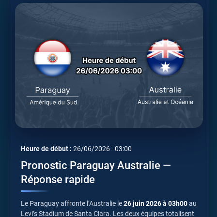
Heure de début :
26/06/2026 - 03:00
Pronostic Paraguay Australie —
Réponse rapide
Le Paraguay affronte l’Australie le
26 juin 2026 à 03h00
au
Levi’s Stadium de Santa Clara. Les deux équipes totalisent