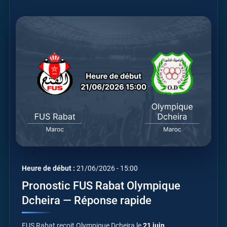
Heure de début :
21/06/2026 - 15:00
Pronostic FUS Rabat Olympique
Dcheira — Réponse rapide
FUS Rabat reçoit Olympique Dcheira le
21 juin