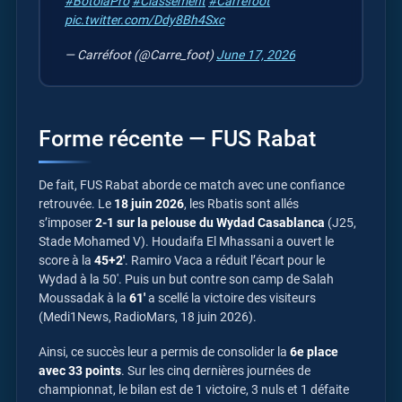
#BotolaPro
#Classement
#Carréfoot
pic.twitter.com/Ddy8Bh4Sxc
— Carréfoot (@Carre_foot)
June 17, 2026
Forme récente — FUS Rabat
De fait, FUS Rabat aborde ce match avec une confiance
retrouvée. Le
18 juin 2026
, les Rbatis sont allés
s’imposer
2-1 sur la pelouse du Wydad Casablanca
(J25,
Stade Mohamed V). Houdaifa El Mhassani a ouvert le
score à la
45+2′
. Ramiro Vaca a réduit l’écart pour le
Wydad à la 50′. Puis un but contre son camp de Salah
Moussadak à la
61′
a scellé la victoire des visiteurs
(Medi1News, RadioMars, 18 juin 2026).
Ainsi, ce succès leur a permis de consolider la
6e place
avec 33 points
. Sur les cinq dernières journées de
championnat, le bilan est de 1 victoire, 3 nuls et 1 défaite