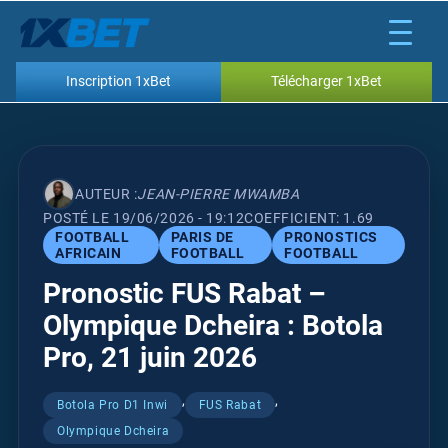
Inscription 1xBet
Télécharger 1xBet
Inscription 1xBet
Bonus 1xBet
AUTEUR :
JEAN-PIERRE MWAMBA
Code Promo 1xBet
POSTÉ LE 19/06/2026 - 19:12
COEFFICIENT: 1.69
FOOTBALL
PARIS DE
PRONOSTICS
AFRICAIN
FOOTBALL
FOOTBALL
Connexion 1xBet
Pronostic FUS Rabat –
Nouvelles
Olympique Dcheira : Botola
Pro, 21 juin 2026
Pronostics
,
,
Botola Pro D1 Inwi
FUS Rabat
Olympique Dcheira