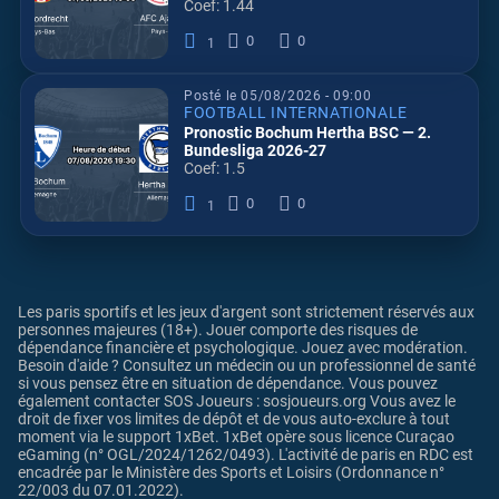
Coef: 1.44
0
0
1
Posté le 05/08/2026 - 09:00
FOOTBALL INTERNATIONALE
Pronostic Bochum Hertha BSC — 2.
Bundesliga 2026-27
Coef: 1.5
0
0
1
Les paris sportifs et les jeux d'argent sont strictement réservés aux
personnes majeures (18+). Jouer comporte des risques de
dépendance financière et psychologique. Jouez avec modération.
Besoin d'aide ? Consultez un médecin ou un professionnel de santé
si vous pensez être en situation de dépendance. Vous pouvez
également contacter SOS Joueurs : sosjoueurs.org Vous avez le
droit de fixer vos limites de dépôt et de vous auto-exclure à tout
moment via le support 1xBet. 1xBet opère sous licence Curaçao
eGaming (n° OGL/2024/1262/0493). L'activité de paris en RDC est
encadrée par le Ministère des Sports et Loisirs (Ordonnance n°
22/003 du 07.01.2022).