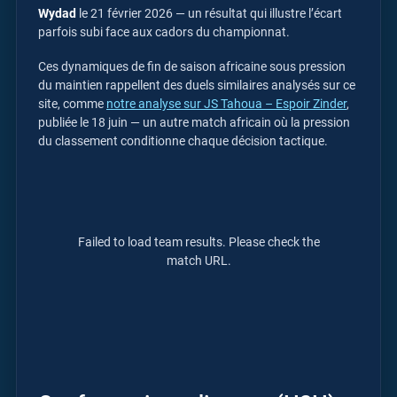
Wydad
le 21 février 2026 — un résultat qui illustre l’écart
parfois subi face aux cadors du championnat.
Ces dynamiques de fin de saison africaine sous pression
du maintien rappellent des duels similaires analysés sur ce
site, comme
notre analyse sur JS Tahoua – Espoir Zinder
,
publiée le 18 juin — un autre match africain où la pression
du classement conditionne chaque décision tactique.
Failed to load team results. Please check the
match URL.