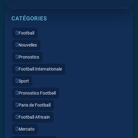
CATÉGORIES
Football
Nouvelles
Pronostics
Football Internationale
Sport
Pronostics Football
Paris de Football
Football Africain
Mercato