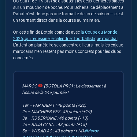
OC Safi (16e, 19 pts) se disputent les deux dernières places
sur un mouchoir de poche. Pour Dcheira, ce déplacement à
Rabat n’est donc pas une formalité de fin de saison — c’est
un tournant direct dans la course au maintien.
Or, cette fin de Botola coïncide avec
la Coupe du Monde
2026, qui redessine le calendrier footballistique mondial
.
L’attention planétaire se concentre ailleurs, mais les enjeux
marocains n’en restent pas moins concrets pour les clubs
concernés.
MAROC
(BOTOLA PRO) : Le classement à
l’issue de la 24e journée !
1er – FAR RABAT : 48 points (+22)
2e – MAGHREB FEZ : 46 points (+19)
3e – RS BERKANE : 46 points (+13)
4e – RAJA CASA. : 43 points (+15)
5e – WYDAD AC : 43 points (+14)
#Maroc