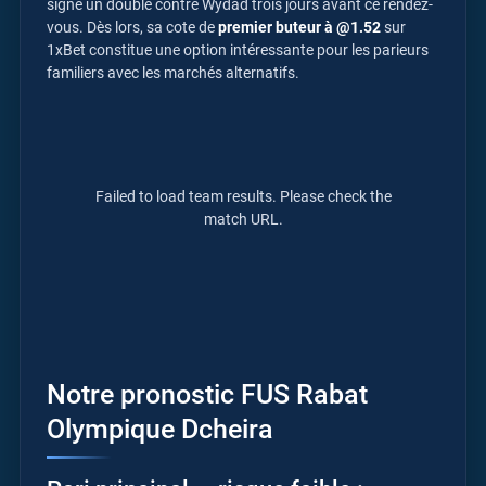
signé un doublé contre Wydad trois jours avant ce rendez-
vous. Dès lors, sa cote de
premier buteur à @1.52
sur
1xBet constitue une option intéressante pour les parieurs
familiers avec les marchés alternatifs.
Failed to load team results. Please check the
match URL.
Notre pronostic FUS Rabat
Olympique Dcheira