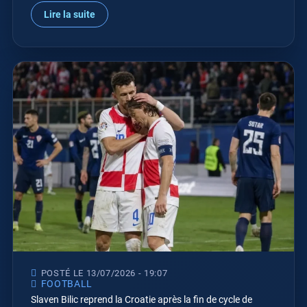
Lire la suite
POSTÉ LE 13/07/2026 - 19:07
FOOTBALL
Slaven Bilic reprend la Croatie après la fin de cycle de