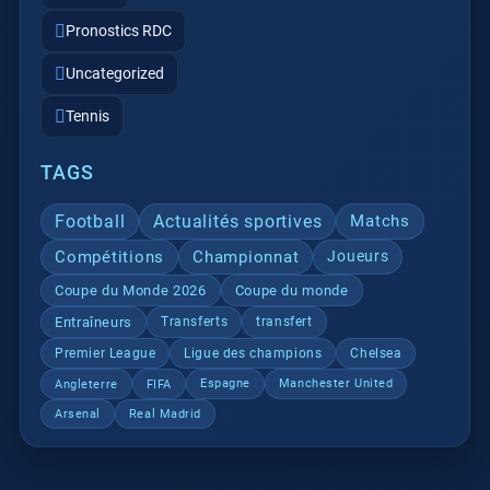
Pronostics RDC
Uncategorized
Tennis
TAGS
Football
Actualités sportives
Matchs
Compétitions
Championnat
Joueurs
Coupe du Monde 2026
Coupe du monde
Entraîneurs
Transferts
transfert
Premier League
Ligue des champions
Chelsea
Angleterre
FIFA
Espagne
Manchester United
Arsenal
Real Madrid