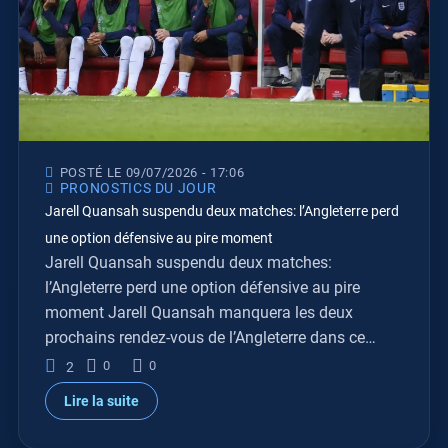
POSTÉ LE 09/07/2026 - 17:06
PRONOSTICS DU JOUR
Jarell Quansah suspendu deux matches: l’Angleterre perd
une option défensive au pire moment
Jarell Quansah suspendu deux matches:
l’Angleterre perd une option défensive au pire
moment Jarell Quansah manquera les deux
prochains rendez-vous de l’Angleterre dans ce…
0
0
2
Lire la suite