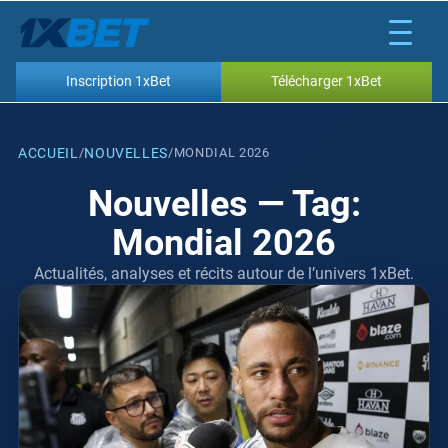
Inscription 1xBet
Télécharger 1xBet
Inscription 1xBet
ACCUEIL
NOUVELLES
/
/
MONDIAL 2026
Bonus 1xBet
Nouvelles — Tag:
Code Promo 1xBet
Mondial 2026
Connexion 1xBet
Actualités, analyses et récits autour de l’univers 1xBet.
Nouvelles
Pronostics