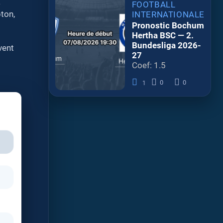
à
FOOTBALL
ton,
INTERNATIONALE
Pronostic Bochum
Hertha BSC — 2.
Bundesliga 2026-
vent
27
Coef: 1.5
0
0
1