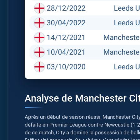
Analyse de Manchester Ci
Après un début de saison réussi, Manchester Cit
défaite en Premier League contre Newcastle (1-2
de ce match, City a dominé la possession de balle