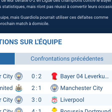
s de leur défaite 0-2 en Ligue des champions contre le Bayer
statistiques, mais n’ont pas réussi à convertir leurs occasi
équipe, mais Guardiola pourrait utiliser ces défaites comme
 prochain match à domicile.