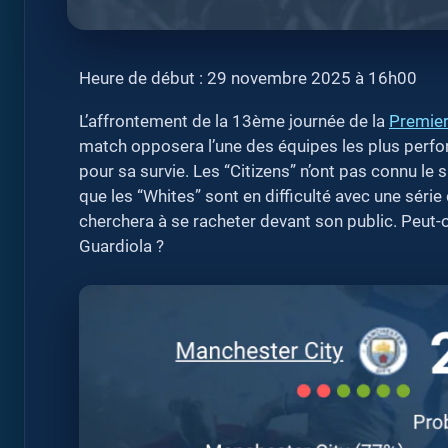
Heure de début : 29 novembre 2025 à 16h00
L’affrontement de la 13ème journée de la
Premie
match opposera l’une des équipes les plus perfor
pour sa survie. Les “Citizens” n’ont pas connu l
que les “Whites” sont en difficulté avec une série 
cherchera à se racheter devant son public. Peut
Guardiola ?