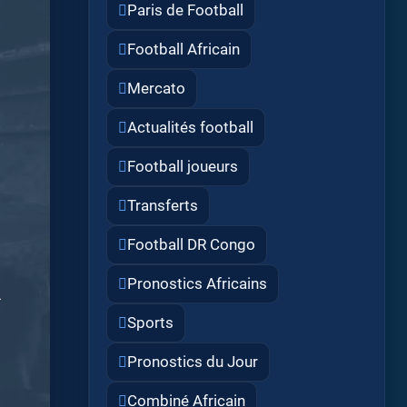
Paris de Football
Football Africain
Mercato
Actualités football
Football joueurs
Transferts
Football DR Congo
Pronostics Africains
Sports
Pronostics du Jour
Combiné Africain