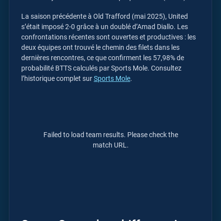
La saison précédente à Old Trafford (mai 2025), United
s’était imposé 2-0 grâce à un doublé d’Amad Diallo. Les
confrontations récentes sont ouvertes et productives : les
deux équipes ont trouvé le chemin des filets dans les
dernières rencontres, ce que confirment les 57,98% de
probabilité BTTS calculés par Sports Mole. Consultez
l’historique complet sur
Sports Mole
.
Failed to load team results. Please check the
match URL.