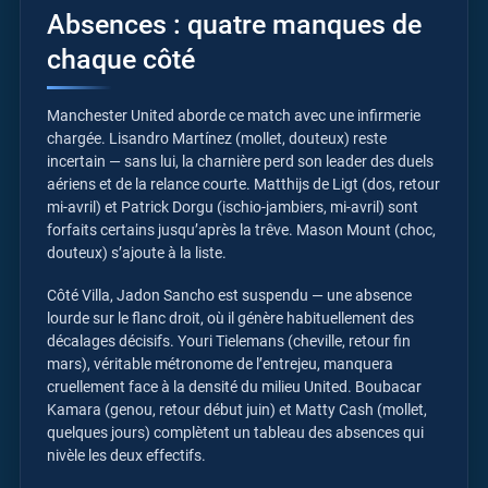
Absences : quatre manques de
chaque côté
Manchester United aborde ce match avec une infirmerie
chargée. Lisandro Martínez (mollet, douteux) reste
incertain — sans lui, la charnière perd son leader des duels
aériens et de la relance courte. Matthijs de Ligt (dos, retour
mi-avril) et Patrick Dorgu (ischio-jambiers, mi-avril) sont
forfaits certains jusqu’après la trêve. Mason Mount (choc,
douteux) s’ajoute à la liste.
Côté Villa, Jadon Sancho est suspendu — une absence
lourde sur le flanc droit, où il génère habituellement des
décalages décisifs. Youri Tielemans (cheville, retour fin
mars), véritable métronome de l’entrejeu, manquera
cruellement face à la densité du milieu United. Boubacar
Kamara (genou, retour début juin) et Matty Cash (mollet,
quelques jours) complètent un tableau des absences qui
nivèle les deux effectifs.