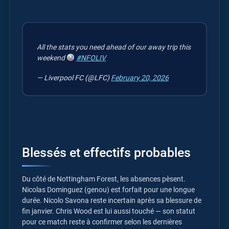
All the stats you need ahead of our away trip this
weekend
#NFOLIV
— Liverpool FC (@LFC)
February 20, 2026
Blessés et effectifs probables
Du côté de Nottingham Forest, les absences pèsent.
Nicolas Dominguez (genou) est forfait pour une longue
durée. Nicolo Savona reste incertain après sa blessure de
fin janvier. Chris Wood est lui aussi touché — son statut
pour ce match reste à confirmer selon les dernières