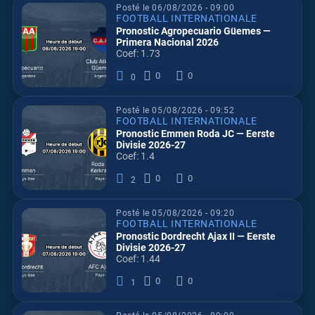
Posté le 06/08/2026 - 09:00
FOOTBALL INTERNATIONALE
Pronostic Agropecuario Güemes —
Primera Nacional 2026
Coef: 1.73
0
0
0
Posté le 05/08/2026 - 09:52
FOOTBALL INTERNATIONALE
Pronostic Emmen Roda JC — Eerste
Divisie 2026-27
Coef: 1.4
0
0
2
Posté le 05/08/2026 - 09:20
FOOTBALL INTERNATIONALE
Pronostic Dordrecht Ajax II — Eerste
Divisie 2026-27
Coef: 1.44
0
0
1