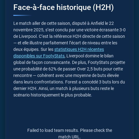
Face-à-face historique (H2H)
Le match aller de cette saison, disputé à Anfield le 22
novembre 2025, s’est conclu par une victoire écrasante 3-0
de Liverpool. C’est la référence H2H directe de cette saison
— et elle illustre parfaitement l’écart de niveau entre les
deux équipes. Sur les
statistiques H2H récentes
disponibles sur FootyStats
, Liverpool domine le bilan
global de façon convaincante. De plus, FootyStats projette
une probabilité de 62% de passer Over 2,5 buts pour cette
rencontre — cohérent avec une moyenne de buts élevée
dans leurs confrontations. Forest a concédé 3 buts lors du
dernier H2H. Ainsi, un match à plusieurs buts reste le
scénario historiquement le plus probable.
Failed to load team results. Please check the
match URL.