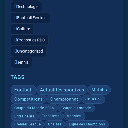
Technologie
Football Féminin
Culture
Pronostics RDC
Uncategorized
Tennis
TAGS
Football
Actualités sportives
Matchs
Compétitions
Championnat
Joueurs
Coupe du Monde 2026
Coupe du monde
Entraîneurs
Transferts
transfert
Premier League
Chelsea
Ligue des champions