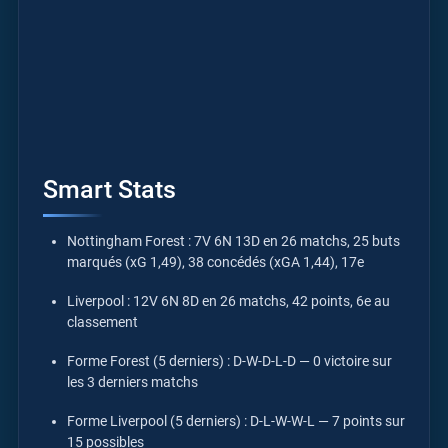
Smart Stats
Nottingham Forest : 7V 6N 13D en 26 matchs, 25 buts
marqués (xG 1,49), 38 concédés (xGA 1,44), 17e
Liverpool : 12V 6N 8D en 26 matchs, 42 points, 6e au
classement
Forme Forest (5 derniers) : D-W-D-L-D — 0 victoire sur
les 3 derniers matchs
Forme Liverpool (5 derniers) : D-L-W-W-L — 7 points sur
15 possibles