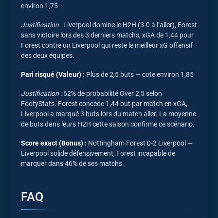
environ 1,75
Justification :
Liverpool domine le H2H (3-0 à l’aller), Forest
sans victoire lors des 3 derniers matchs, xGA de 1,44 pour
Forest contre un Liverpool qui reste le meilleur xG offensif
des deux équipes.
Pari risqué (Valeur) :
Plus de 2,5 buts — cote environ 1,85
Justification :
62% de probabilité Over 2,5 selon
FootyStats. Forest concède 1,44 but par match en xGA,
Liverpool a marqué 3 buts lors du match aller. La moyenne
de buts dans leurs H2H cette saison confirme ce scénario.
Score exact (Bonus) :
Nottingham Forest 0-2 Liverpool —
Liverpool solide défensivement, Forest incapable de
marquer dans 46% de ses matchs.
FAQ