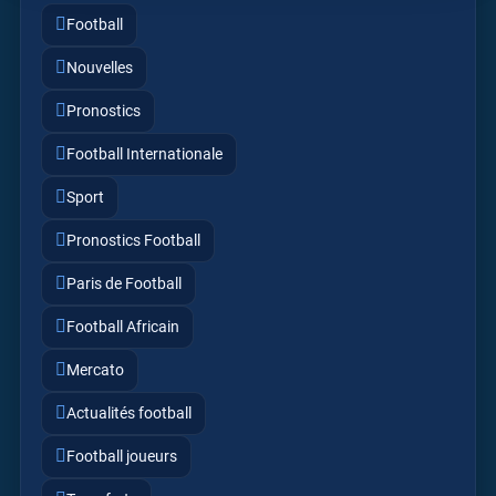
Football
Nouvelles
Pronostics
Football Internationale
Sport
Pronostics Football
Paris de Football
Football Africain
Mercato
Actualités football
Football joueurs