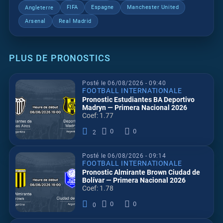
Angleterre
FIFA
Espagne
Manchester United
Arsenal
Real Madrid
PLUS DE PRONOSTICS
Posté le 06/08/2026 - 09:40
FOOTBALL INTERNATIONALE
Pronostic Estudiantes BA Deportivo
Madryn — Primera Nacional 2026
Coef: 1.77
0
0
2
Posté le 06/08/2026 - 09:14
FOOTBALL INTERNATIONALE
Pronostic Almirante Brown Ciudad de
Bolívar — Primera Nacional 2026
Coef: 1.78
0
0
0