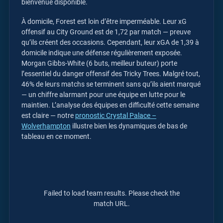
bienvenue disponible.
À domicile, Forest est loin d’être imperméable. Leur xG
offensif au City Ground est de 1,72 par match — preuve
qu’ils créent des occasions. Cependant, leur xGA de 1,39 à
domicile indique une défense régulièrement exposée.
Morgan Gibbs-White (6 buts, meilleur buteur) porte
l’essentiel du danger offensif des Tricky Trees. Malgré tout,
46% de leurs matchs se terminent sans qu’ils aient marqué
— un chiffre alarmant pour une équipe en lutte pour le
maintien. L’analyse des équipes en difficulté cette semaine
est claire — notre
pronostic Crystal Palace –
Wolverhampton
illustre bien les dynamiques de bas de
tableau en ce moment.
Failed to load team results. Please check the
match URL.