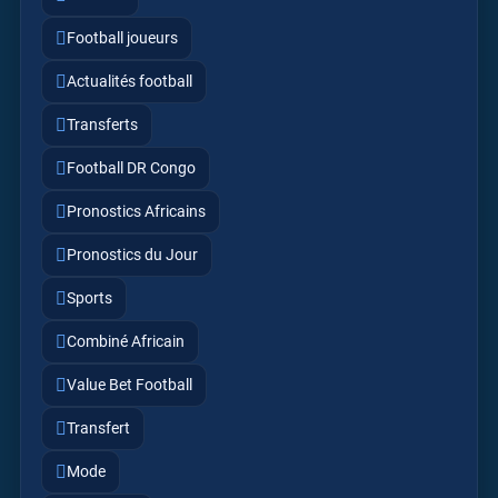
Football joueurs
Actualités football
Transferts
Football DR Congo
Pronostics Africains
Pronostics du Jour
Sports
Combiné Africain
Value Bet Football
Transfert
Mode