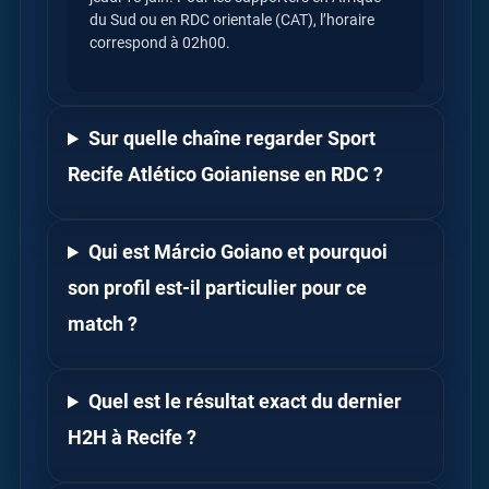
du Sud ou en RDC orientale (CAT), l’horaire
correspond à 02h00.
Sur quelle chaîne regarder Sport
Recife Atlético Goianiense en RDC ?
Qui est Márcio Goiano et pourquoi
son profil est-il particulier pour ce
match ?
Quel est le résultat exact du dernier
H2H à Recife ?