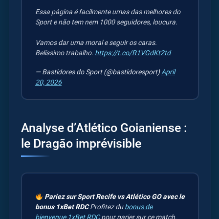
Essa página é facilmente umas das melhores do
Sport e não tem nem 1000 seguidores, loucura.
Vamos dar uma moral e seguir os caras.
Belíssimo trabalho.
https://t.co/R1VGdKt2td
— Bastidores do Sport (@bastidoresport)
April
20, 2026
Analyse d’Atlético Goianiense :
le Dragão imprévisible
Pariez sur Sport Recife vs Atlético GO avec le
bonus 1xBet RDC
Profitez du
bonus de
bienvenue 1xBet RDC
pour parier sur ce match.