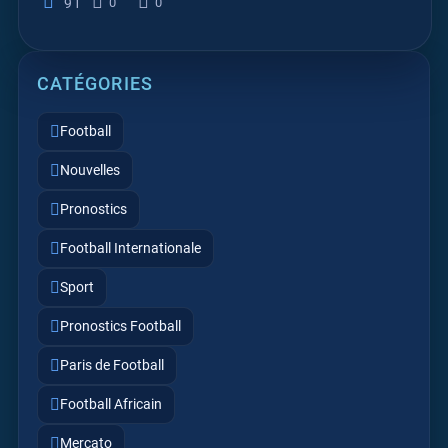
0
0
91
CATÉGORIES
Football
Nouvelles
Pronostics
Football Internationale
Sport
Pronostics Football
Paris de Football
Football Africain
Mercato