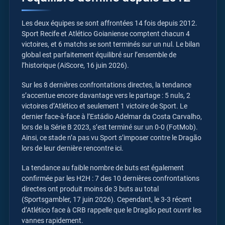
Les deux équipes se sont affrontées 14 fois depuis 2012.
Sport Recife et Atlético Goianiense comptent chacun 4
victoires, et 6 matchs se sont terminés sur un nul. Le bilan
global est parfaitement équilibré sur l’ensemble de
l’historique (AiScore, 16 juin 2026).
Sur les 8 dernières confrontations directes, la tendance
s’accentue encore davantage vers le partage : 5 nuls, 2
victoires d’Atlético et seulement 1 victoire de Sport. Le
dernier face-à-face à l’Estádio Adelmar da Costa Carvalho,
lors de la Série B 2023, s’est terminé sur un 0-0 (FotMob).
Ainsi, ce stade n’a pas vu Sport s’imposer contre le Dragão
lors de leur dernière rencontre ici.
La tendance au faible nombre de buts est également
confirmée par les H2H : 7 des 10 dernières confrontations
directes ont produit moins de 3 buts au total
(Sportsgambler, 17 juin 2026). Cependant, le 3-3 récent
d’Atlético face à CRB rappelle que le Dragão peut ouvrir les
vannes rapidement.