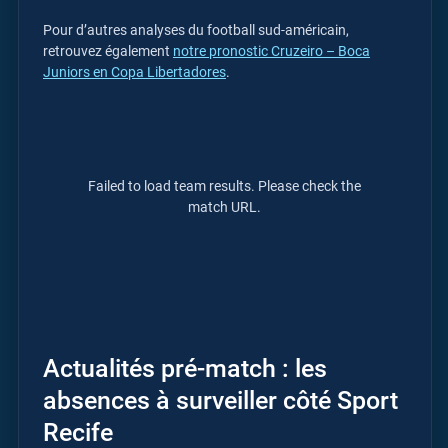
Pour d’autres analyses du football sud-américain,
retrouvez également
notre pronostic Cruzeiro – Boca
Juniors en Copa Libertadores
.
Failed to load team results. Please check the
match URL.
Actualités pré-match : les
absences à surveiller côté Sport
Recife