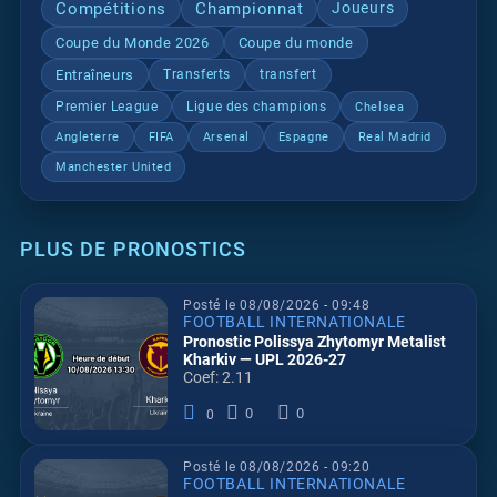
Compétitions
Championnat
Joueurs
Coupe du Monde 2026
Coupe du monde
Entraîneurs
Transferts
transfert
Premier League
Ligue des champions
Chelsea
Angleterre
FIFA
Arsenal
Espagne
Real Madrid
Manchester United
PLUS DE PRONOSTICS
Posté le 08/08/2026 - 09:48
FOOTBALL INTERNATIONALE
Pronostic Polissya Zhytomyr Metalist
Kharkiv — UPL 2026-27
Coef: 2.11
0
0
0
Posté le 08/08/2026 - 09:20
FOOTBALL INTERNATIONALE