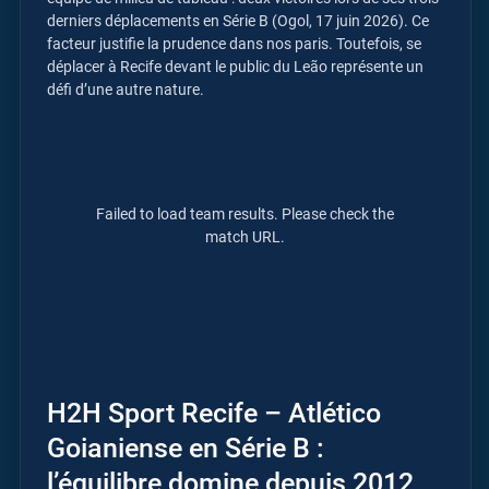
derniers déplacements en Série B (Ogol, 17 juin 2026). Ce
facteur justifie la prudence dans nos paris. Toutefois, se
déplacer à Recife devant le public du Leão représente un
défi d’une autre nature.
Failed to load team results. Please check the
match URL.
H2H Sport Recife – Atlético
Goianiense en Série B :
l’équilibre domine depuis 2012