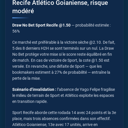
Recife Atlético Goianiense, risque
modéré
Draw No Bet Sport Recife @1.50
— probabilité estimée :
56%
Ce marché est préférable à la victoire sèche @2.10. De fait,
5 des 8 derniers H2H se sont terminés sur un nul. La Draw
No Bet protège votre mise si le score reste équilibré en fin
de match. En cas de victoire de Sport, la cote @1.50 est
versée. En revanche, une défaite de Sport — que les
bookmakers estiment à 27% de probabilité — entraîne la
perte de la mise.
Scénario d’invalidation :
l’absence de Yago Felipe fragilise
le milieu de terrain de Sport et Atlético exploite les espaces
en transition rapide.
Sport Recife aborde cette rodada 14 avec 24 points et la 3e
place, mais trois absences confirmées dans son effectif.
Atlético Goianiense, 13e avec 17 unités, arrive en