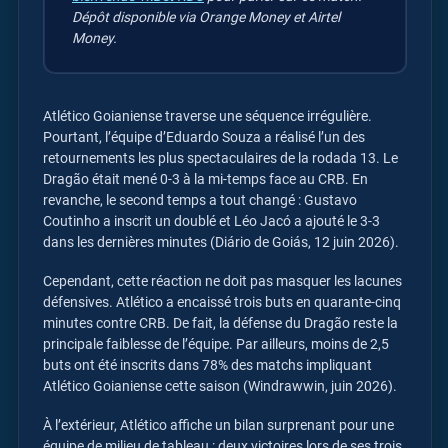
Dépôt disponible via Orange Money et Airtel
Money.
Atlético Goianiense traverse une séquence irrégulière.
Pourtant, l’équipe d’Eduardo Souza a réalisé l’un des
retournements les plus spectaculaires de la rodada 13. Le
Dragão était mené 0-3 à la mi-temps face au CRB. En
revanche, le second temps a tout changé : Gustavo
Coutinho a inscrit un doublé et Léo Jacó a ajouté le 3-3
dans les dernières minutes (Diário de Goiás, 12 juin 2026).
Cependant, cette réaction ne doit pas masquer les lacunes
défensives. Atlético a encaissé trois buts en quarante-cinq
minutes contre CRB. De fait, la défense du Dragão reste la
principale faiblesse de l’équipe. Par ailleurs, moins de 2,5
buts ont été inscrits dans 78% des matchs impliquant
Atlético Goianiense cette saison (Windrawwin, juin 2026).
À l’extérieur, Atlético affiche un bilan surprenant pour une
équipe de milieu de tableau : deux victoires lors de ses trois