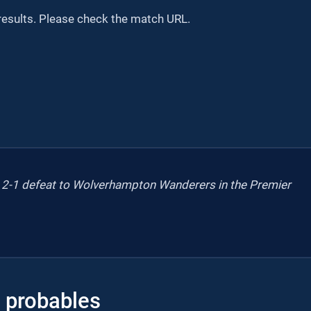
results. Please check the match URL.
l's 2-1 defeat to Wolverhampton Wanderers in the Premier
 probables