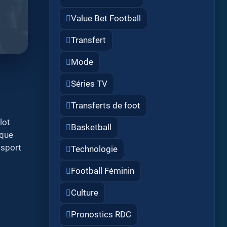
Value Bet Football
Transfert
Mode
Séries TV
Transferts de foot
lot
Basketball
 que
 sport
Technologie
Football Féminin
Culture
Pronostics RDC