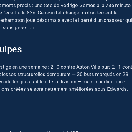
oments précis : une tête de Rodrigo Gomes à la 78e minute 
e l’écart à la 83e. Ce résultat change profondément la
erhampton joue désormais avec la liberté d’un chasseur qui
e sous pression.
quipes
stige en une semaine : 2–0 contre Aston Villa puis 2–1 con
aiblesses structurelles demeurent — 20 buts marqués en 29
sifs les plus faibles de la division — mais leur discipline
casions créées se sont nettement améliorées sous Edwards.