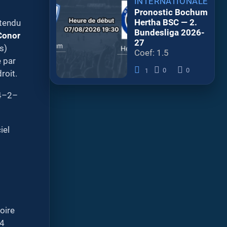
INTERNATIONALE
Pronostic Bochum
Hertha BSC — 2.
ttendu
Bundesliga 2026-
Conor
27
s)
Coef: 1.5
é par
0
0
1
roit.
–4–2–
iel
toire
14