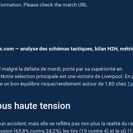
nformation. Please check the match URL.
rdc.com — analyse des schémas tactiques, bilan H2H, métr
l malgré la défaite de mardi, porté par sa supériorité en
 Notre sélection principale est une victoire de Liverpool. En 
fre un bon équilibre risque/rendement autour de 1,80 chez
1x
ous haute tension
un accident, mais elle ne reflète pas non plus la réalité du r
sion (65,8% contre 34,2%), les tirs (19 contre 4) et le xG (1