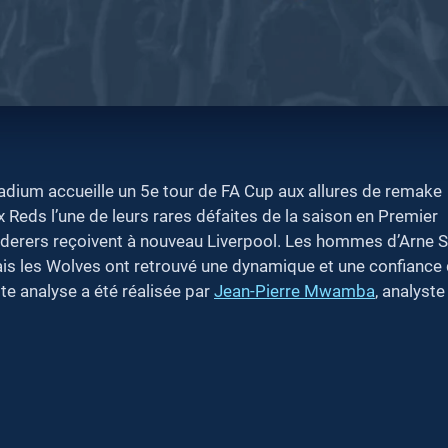
adium accueille un 5e tour de FA Cup aux allures de remake
ux Reds l’une de leurs rares défaites de la saison en Premier
derers reçoivent à nouveau Liverpool. Les hommes d’Arne S
is les Wolves ont retrouvé une dynamique et une confiance
tte analyse a été réalisée par
Jean-Pierre Mwamba
, analyste