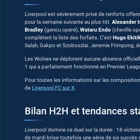
Liverpool est sévèrement privé de renforts offen
pour la semaine suivante au plus tôt.
Alexander I
Bradley
(genou opéré),
Wataru Endo
(cheville op
complètent la liste des forfaits. C’est
Hugo Ekiti
Salah, Gakpo et Szoboszlai. Jeremie Frimpong, de 
Les Wolves ne déplorent aucune absence offici
1 qui a parfaitement fonctionné en Premier Leag
Pour toutes les informations sur les compositions
de
Liverpool FC sur X
.
Bilan H2H et tendances st
Liverpool domine ce duel sur la durée : 18 victoire
de mardi brise toutefois une série de six succès 