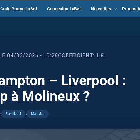
Code Promo 1xBet
Connexion 1xBet
Nouvelles
Pronosti
LE 04/03/2026 - 10:28
COEFFICIENT: 1.8
ampton – Liverpool :
p à Molineux ?
,
,
Football
Matchs