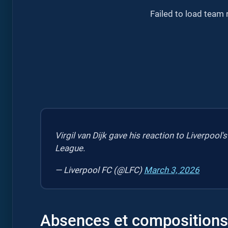
Failed to load team 
Virgil van Dijk gave his reaction to Liverpoo
League.
— Liverpool FC (@LFC)
March 3, 2026
Absences et compositions