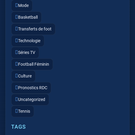
Mode
Basketball
Transferts de foot
Technologie
Séries TV
Football Féminin
Culture
Pronostics RDC
Uncategorized
Tennis
TAGS