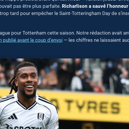
ouvait pas être plus parfaite.
Richarlison a sauvé l’honneur
jà trop tard pour empêcher le Saint-Totteringham Day de s’ins
eague pour Tottenham cette saison. Notre rédaction avait an
publié avant le coup d’envoi
— les chiffres ne laissaient au