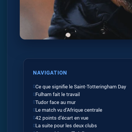
NAVIGATION
Ce que signifie le Saint-Totteringham Day
Fulham fait le travail
Tudor face au mur
Le match vu d’Afrique centrale
42 points d’écart en vue
La suite pour les deux clubs