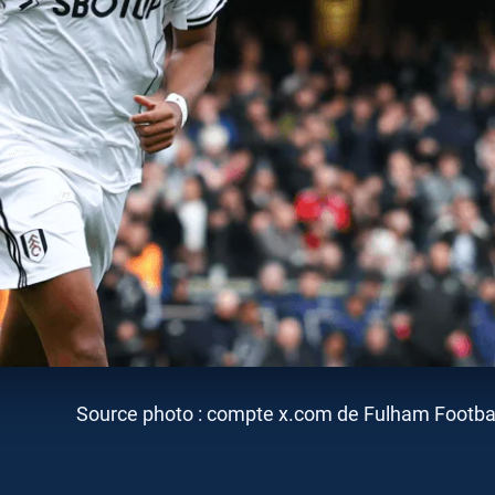
Source photo : compte x.com de Fulham Footbal