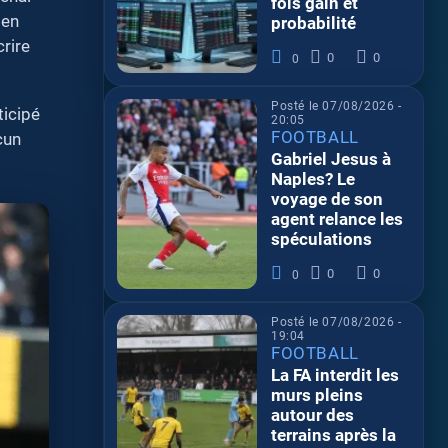
fois gain et
en
probabilité
crire
0
0
0
Posté le 07/08/2026 -
ticipé
20:05
FOOTBALL
cun
Gabriel Jesus à
Naples? Le
voyage de son
agent relance les
spéculations
0
0
0
Posté le 07/08/2026 -
19:04
FOOTBALL
La FA interdit les
murs pleins
autour des
terrains après la