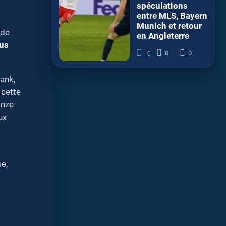
spéculations
entre MLS, Bayern
Munich et retour
 de
en Angleterre
lus
0
0
0
ank,
 cette
onze
ux
e,