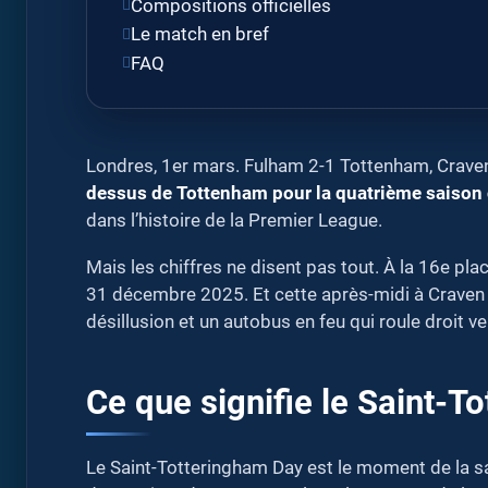
Compositions officielles
Le match en bref
FAQ
Londres, 1er mars. Fulham 2-1 Tottenham, Crave
dessus de Tottenham pour la quatrième saison
dans l’histoire de la Premier League.
Mais les chiffres ne disent pas tout. À la 16e pla
31 décembre 2025. Et cette après-midi à Craven C
désillusion et un autobus en feu qui roule droit 
Ce que signifie le Saint-T
Le Saint-Totteringham Day est le moment de la 