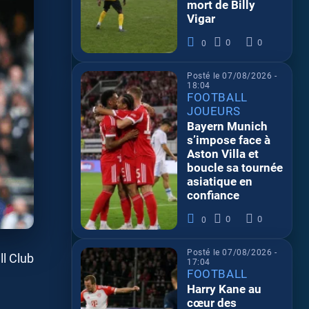
mort de Billy
Vigar
0
0
0
Posté le 07/08/2026 -
18:04
FOOTBALL
JOUEURS
Bayern Munich
s’impose face à
Aston Villa et
boucle sa tournée
asiatique en
confiance
0
0
0
Posté le 07/08/2026 -
l Club
17:04
FOOTBALL
Harry Kane au
cœur des