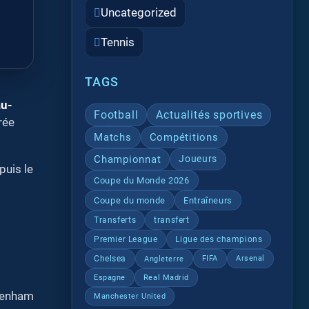
Uncategorized
Tennis
TAGS
au-
Football
Actualités sportives
rée
Matchs
Compétitions
Championnat
Joueurs
puis le
Coupe du Monde 2026
Coupe du monde
Entraîneurs
Transferts
transfert
Premier League
Ligue des champions
Chelsea
Angleterre
FIFA
Arsenal
Espagne
Real Madrid
ttenham
Manchester United