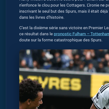
n’enfonce le clou pour les Cottagers. L’ironie ne p
inscrivant le seul but des Spurs, mais il était dé
dans les livres d’histoire.
C’est la dixième série sans victoire en Premier L
ce résultat dans le
pronostic Fulham – Tottenham 
doute sur la forme catastrophique des Spurs.