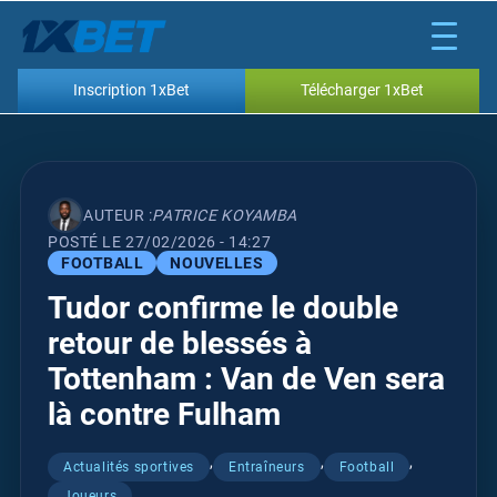
Inscription 1xBet
Télécharger 1xBet
Inscription 1xBet
Bonus 1xBet
AUTEUR :
PATRICE KOYAMBA
Code Promo 1xBet
POSTÉ LE 27/02/2026 - 14:27
FOOTBALL
NOUVELLES
Connexion 1xBet
Tudor confirme le double
retour de blessés à
Nouvelles
Tottenham : Van de Ven sera
Pronostics
là contre Fulham
,
,
,
Actualités sportives
Entraîneurs
Football
Joueurs