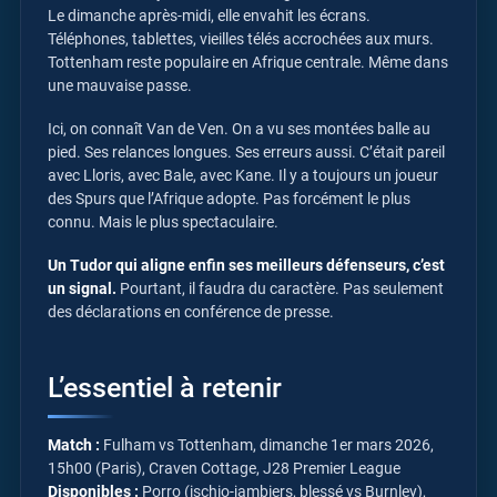
Le dimanche après-midi, elle envahit les écrans.
Téléphones, tablettes, vieilles télés accrochées aux murs.
Tottenham reste populaire en Afrique centrale. Même dans
une mauvaise passe.
Ici, on connaît Van de Ven. On a vu ses montées balle au
pied. Ses relances longues. Ses erreurs aussi. C’était pareil
avec Lloris, avec Bale, avec Kane. Il y a toujours un joueur
des Spurs que l’Afrique adopte. Pas forcément le plus
connu. Mais le plus spectaculaire.
Un Tudor qui aligne enfin ses meilleurs défenseurs, c’est
un signal.
Pourtant, il faudra du caractère. Pas seulement
des déclarations en conférence de presse.
L’essentiel à retenir
Match :
Fulham vs Tottenham, dimanche 1er mars 2026,
15h00 (Paris), Craven Cottage, J28 Premier League
Disponibles :
Porro (ischio-jambiers, blessé vs Burnley),