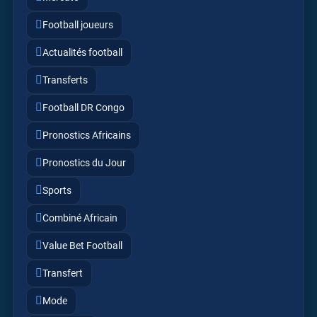
Football joueurs
Actualités football
Transferts
Football DR Congo
Pronostics Africains
Pronostics du Jour
Sports
Combiné Africain
Value Bet Football
Transfert
Mode