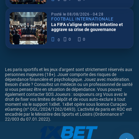
Posté le 08/08/2026 - 04:28
FOOTBALL INTERNATIONALE
La FIFA s’aligne derrière Infantino et
aggrave sa crise de gouvernance
0
0
0
Les paris sportifs et les jeux d'argent sont strictement réservés aux
personnes majeures (18+). Jouer comporte des risques de
dépendance financière et psychologique. Jouez avec modération.
Besoin d'aide ? Consultez un médecin ou un professionnel de santé
si vous pensez être en situation de dépendance. Vous pouvez
également contacter SOS Joueurs : sosjoueurs.org Vous avez le
droit de fixer vos limites de dépôt et de vous auto-exclure à tout
moment via le support 1xBet. 1xBet opère sous licence Curaçao
eGaming (n° OGL/2024/1262/0493). L'activité de paris en RDC est
encadrée par le Ministère des Sports et Loisirs (Ordonnance n°
22/003 du 07.01.2022).