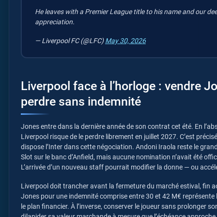
He leaves with a Premier League title to his name and our de
appreciation.
— Liverpool FC (@LFC)
May 30, 2026
Liverpool face à l’horloge : vendre J
perdre sans indemnité
Jones entre dans la dernière année de son contrat cet été. En l’a
Liverpool risque de le perdre librement en juillet 2027. C’est précis
dispose l’Inter dans cette négociation. Andoni Iraola reste le gran
Slot sur le banc d’Anfield, mais aucune nomination n’avait été offi
L’arrivée d’un nouveau staff pourrait modifier la donne — ou accélé
Liverpool doit trancher avant la fermeture du marché estival, fin 
Jones pour une indemnité comprise entre 30 et 42 M€ représente l’
le plan financier. À l’inverse, conserver le joueur sans prolonger so
dilapider sa valeur marchande à mesure que l’échéance approche. 