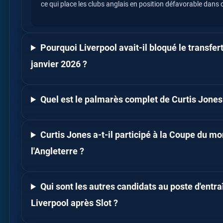
ce qui place les clubs anglais en position défavorable dans c
Pourquoi Liverpool avait-il bloqué le transfer
janvier 2026 ?
Quel est le palmarès complet de Curtis Jones
Curtis Jones a-t-il participé à la Coupe du m
l'Angleterre ?
Qui sont les autres candidats au poste d'entr
Liverpool après Slot ?