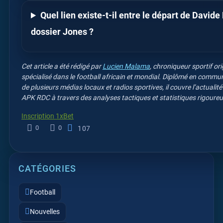
Quel lien existe-t-il entre le départ de Davide 
dossier Jones ?
Cet article a été rédigé par
Lucien Malama
, chroniqueur sportif or
spécialisé dans le football africain et mondial. Diplômé en commun
de plusieurs médias locaux et radios sportives, il couvre l’actualité
APK RDC à travers des analyses tactiques et statistiques rigoure
Inscription 1xBet
0
0
107
CATÉGORIES
Football
Nouvelles