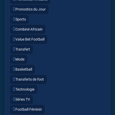
Pronostics du Jour
Sports
Combiné Africain
Value Bet Football
Transfert
Mode
Basketball
Transferts de foot
Technologie
Séries TV
Football Féminin