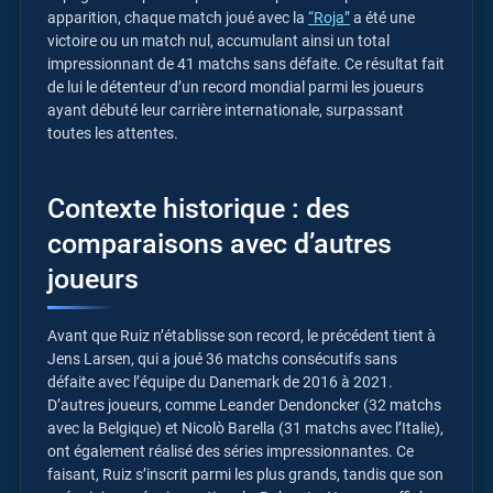
apparition, chaque match joué avec la
“Roja”
a été une
victoire ou un match nul, accumulant ainsi un total
impressionnant de 41 matchs sans défaite. Ce résultat fait
de lui le détenteur d’un record mondial parmi les joueurs
ayant débuté leur carrière internationale, surpassant
toutes les attentes.
Contexte historique : des
comparaisons avec d’autres
joueurs
Avant que Ruiz n’établisse son record, le précédent tient à
Jens Larsen, qui a joué 36 matchs consécutifs sans
défaite avec l’équipe du Danemark de 2016 à 2021.
D’autres joueurs, comme Leander Dendoncker (32 matchs
avec la Belgique) et Nicolò Barella (31 matchs avec l’Italie),
ont également réalisé des séries impressionnantes. Ce
faisant, Ruiz s’inscrit parmi les plus grands, tandis que son