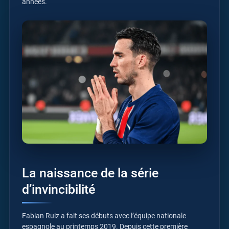
années.
La naissance de la série
d’invincibilité
Fabian Ruiz a fait ses débuts avec l’équipe nationale
espagnole au printemps 2019. Depuis cette première