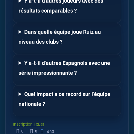
Y a-t-il d'autres joueurs avec des
résultats comparables ?
Dans quelle équipe joue Ruiz au
niveau des clubs ?
Y a-t-il d'autres Espagnols avec une
série impressionnante ?
Quel impact a ce record sur l’équipe
nationale ?
Inscription 1xBet
0
0
460