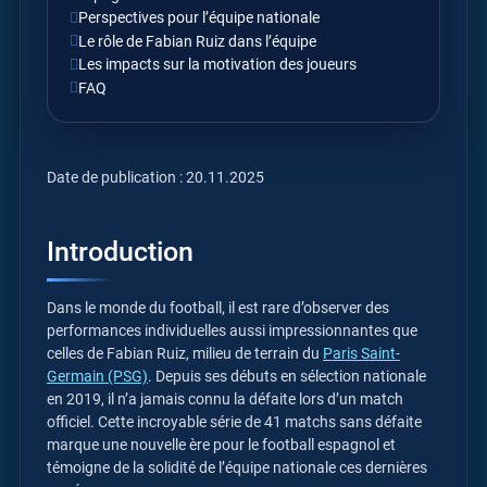
Perspectives pour l’équipe nationale
Le rôle de Fabian Ruiz dans l’équipe
Les impacts sur la motivation des joueurs
FAQ
Date de publication : 20.11.2025
Introduction
Dans le monde du football, il est rare d’observer des
performances individuelles aussi impressionnantes que
celles de Fabian Ruiz, milieu de terrain du
Paris Saint-
Germain (PSG)
. Depuis ses débuts en sélection nationale
en 2019, il n’a jamais connu la défaite lors d’un match
officiel. Cette incroyable série de 41 matchs sans défaite
marque une nouvelle ère pour le football espagnol et
témoigne de la solidité de l’équipe nationale ces dernières