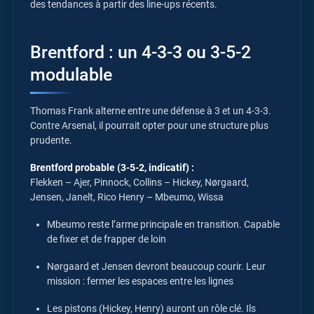
des tendances à partir des line-ups récents.
Brentford : un 4-3-3 ou 3-5-2
modulable
Thomas Frank alterne entre une défense à 3 et un 4-3-3.
Contre Arsenal, il pourrait opter pour une structure plus
prudente.
Brentford probable (3-5-2, indicatif) :
Flekken – Ajer, Pinnock, Collins – Hickey, Nørgaard,
Jensen, Janelt, Rico Henry – Mbeumo, Wissa
Mbeumo reste l’arme principale en transition. Capable
de fixer et de frapper de loin
Nørgaard et Jensen devront beaucoup courir. Leur
mission : fermer les espaces entre les lignes
Les pistons (Hickey, Henry) auront un rôle clé. Ils