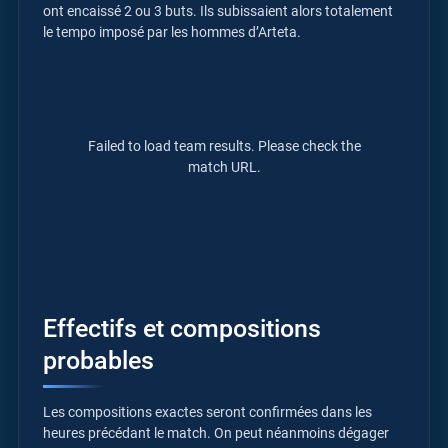
ont encaissé 2 ou 3 buts. Ils subissaient alors totalement
le tempo imposé par les hommes d’Arteta.
Failed to load team results. Please check the
match URL.
Effectifs et compositions
probables
Les compositions exactes seront confirmées dans les
heures précédant le match. On peut néanmoins dégager