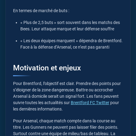
En termes de marché de buts :
« Plus de 2,5 buts » sort souvent dans les matchs des
Bees. Leur attaque marque et leur défense souffre
« Les deux équipes marquent » dépendra de Brentford.
Face à la défense d’Arsenal, ce n’est pas garanti
Motivation et enjeux
Pour Brentford, l’objectif est clair. Prendre des points pour
s’éloigner de la zone dangereuse. Battre ou accrocher
Arsenal à domicile serait un signal fort. Les fans peuvent
suivre toutes les actualités sur
Brentford FC Twitter
pour
les dernières informations.
Pour Arsenal, chaque match compte dans la course au
titre. Les Gunners ne peuvent pas laisser filer des points.
Surtout contre une équipe de milieu/bas de tableau. La