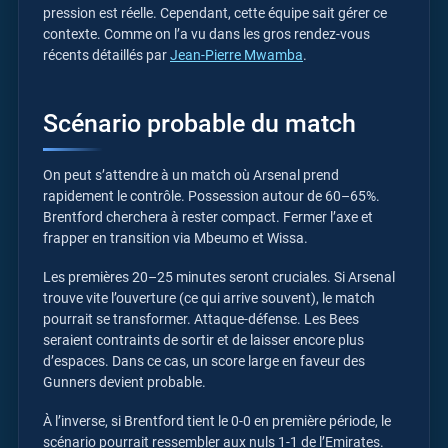
pression est réelle. Cependant, cette équipe sait gérer ce
contexte. Comme on l’a vu dans les gros rendez-vous
récents détaillés par
Jean-Pierre Mwamba
.
Scénario probable du match
On peut s’attendre à un match où Arsenal prend
rapidement le contrôle. Possession autour de 60–65%.
Brentford cherchera à rester compact. Fermer l’axe et
frapper en transition via Mbeumo et Wissa.
Les premières 20–25 minutes seront cruciales. Si Arsenal
trouve vite l’ouverture (ce qui arrive souvent), le match
pourrait se transformer. Attaque-défense. Les Bees
seraient contraints de sortir et de laisser encore plus
d’espaces. Dans ce cas, un score large en faveur des
Gunners devient probable.
À l’inverse, si Brentford tient le 0-0 en première période, le
scénario pourrait ressembler aux nuls 1-1 de l’Emirates.