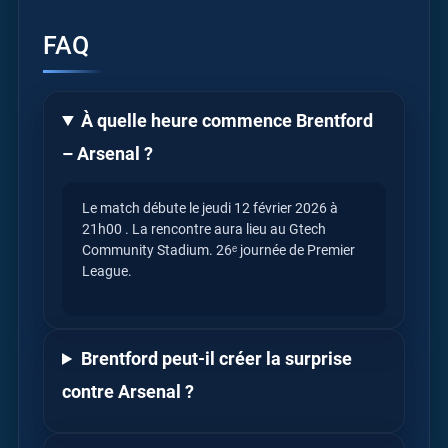
FAQ
À quelle heure commence Brentford
– Arsenal ?
Le match débute le jeudi 12 février 2026 à
21h00 . La rencontre aura lieu au Gtech
Community Stadium. 26ᵉ journée de Premier
League.
Brentford peut-il créer la surprise
contre Arsenal ?