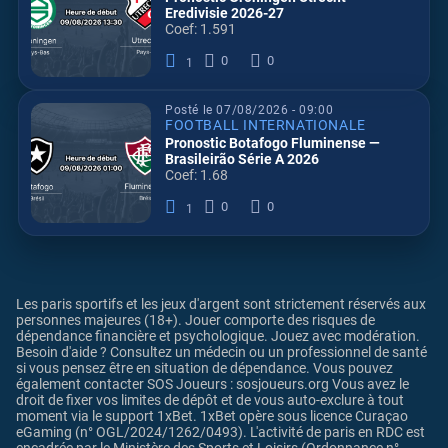
Eredivisie 2026-27
Coef: 1.591
0
0
1
Posté le 07/08/2026 - 09:00
FOOTBALL INTERNATIONALE
Pronostic Botafogo Fluminense —
Brasileirão Série A 2026
Coef: 1.68
0
0
1
Les paris sportifs et les jeux d'argent sont strictement réservés aux
personnes majeures (18+). Jouer comporte des risques de
dépendance financière et psychologique. Jouez avec modération.
Besoin d'aide ? Consultez un médecin ou un professionnel de santé
si vous pensez être en situation de dépendance. Vous pouvez
également contacter SOS Joueurs : sosjoueurs.org Vous avez le
droit de fixer vos limites de dépôt et de vous auto-exclure à tout
moment via le support 1xBet. 1xBet opère sous licence Curaçao
eGaming (n° OGL/2024/1262/0493). L'activité de paris en RDC est
encadrée par le Ministère des Sports et Loisirs (Ordonnance n°