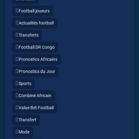
Football joueurs
Actualités football
Transferts
Football DR Congo
Pronostics Africains
Pronostics du Jour
Sports
Combiné Africain
Value Bet Football
Transfert
Mode