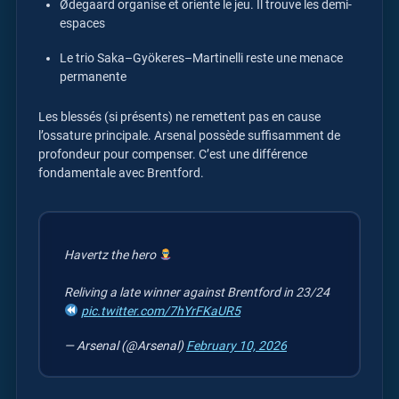
Ødegaard organise et oriente le jeu. Il trouve les demi-
espaces
Le trio Saka–Gyökeres–Martinelli reste une menace
permanente
Les blessés (si présents) ne remettent pas en cause
l’ossature principale. Arsenal possède suffisamment de
profondeur pour compenser. C’est une différence
fondamentale avec Brentford.
Havertz the hero
Reliving a late winner against Brentford in 23/24
pic.twitter.com/7hYrFKaUR5
— Arsenal (@Arsenal)
February 10, 2026