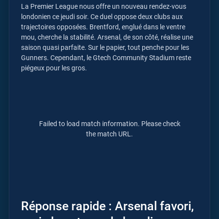
La Premier League nous offre un nouveau rendez-vous
londonien ce jeudi soir. Ce duel oppose deux clubs aux
trajectoires opposées. Brentford, englué dans le ventre
mou, cherche la stabilité. Arsenal, de son côté, réalise une
saison quasi parfaite. Sur le papier, tout penche pour les
Gunners. Cependant, le Gtech Community Stadium reste
piégeux pour les gros.
Failed to load match information. Please check
the match URL.
Réponse rapide : Arsenal favori,