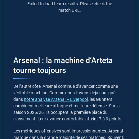
Failed to load team results. Please check the
match URL.
Arsenal : la machine d’Arteta
tourne toujours
De l’autre côté, Arsenal continue d’avancer comme une
véritable machine. Comme nous l’avons déjà souligné
dans
notre analyse Arsenal – Liverpool
, les Gunners
combinent meilleure attaque et meilleure défense. Sur la
saison 2025/26, ils occupent la première place du
classement. Leur avance confortable atteint 7 à 9 points.
Les métriques offensives sont impressionnantes. Arsenal
marque dans la grande majorité de ses matches. Souvent,