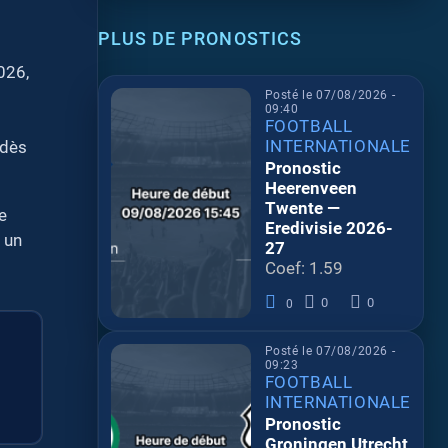
PLUS DE PRONOSTICS
2026,
Posté le 07/08/2026 -
09:40
t
FOOTBALL
INTERNATIONALE
 dès
Pronostic
Heerenveen
Twente —
e
Eredivisie 2026-
 un
27
Coef: 1.59
0
0
0
Posté le 07/08/2026 -
09:23
FOOTBALL
INTERNATIONALE
Pronostic
Groningen Utrecht