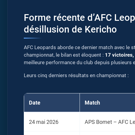
Forme récente d’AFC Leopa
désillusion de Kericho
AFC Leopards aborde ce dernier match avec le st
championnat, le bilan est éloquent :
17 victoires,
meilleure performance du club depuis plusieurs e
Leurs cinq derniers résultats en championnat :
Date
Match
24 mai 2026
APS Bomet – AFC L