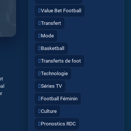
Value Bet Football
Transfert
Mode
Basketball
Transferts de foot
Technologie
et
Séries TV
nal
ur
Football Féminin
Culture
Pronostics RDC