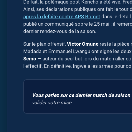
De fait, la polémique post-Kericho a été vive. Fr
Ainsi, ses déclarations publiques ont fait le tou
après la défaite contre APS Bomet
dans le détail
publié un communiqué sobre le 25 mai : il remer
dernier rendez-vous de la saison.
Sur le plan offensif,
Victor Omune
reste la pièce
Madada et Emmanuel Lwangu ont signé les deux réa
Semo
— auteur du seul but lors du match aller c
l’effectif. En définitive, Ingwe a les armes pour co
Vous pariez sur ce dernier match de saison 
valider votre mise.