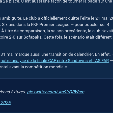
la 2e place. C’est aussi une façon de tourner la page sur une
ambiguïté. Le club a officiellement quitté l’élite le 21 mai 
 Six ans dans la FKF Premier League — pour boucler sur 4
À titre de comparaison, la saison précédente, le club n’avai
oire 2-0 sur Sofapaka. Cette fois, le scénario était différent
31 mai marque aussi une transition de calendrier. En effet, l
z
notre analyse de la finale CAF entre Sundowns et l’AS FAR
—
inental avant la compétition mondiale.
kend fixtures.
pic.twitter.com/Jm9IrQRWam
 2026