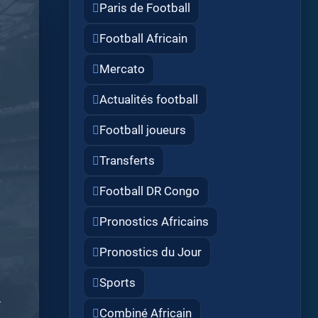
Paris de Football
Football Africain
Mercato
Actualités football
Football joueurs
Transferts
Football DR Congo
Pronostics Africains
Pronostics du Jour
Sports
Combiné Africain