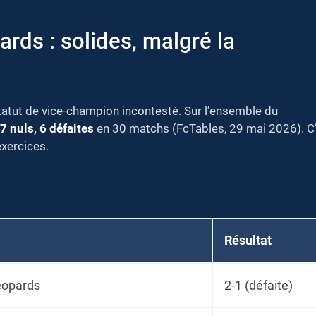
rds : solides, malgré la
atut de vice-champion incontesté. Sur l’ensemble du
 7 nuls, 6 défaites
en 30 matchs (FcTables, 29 mai 2026). C’
xercices.
Résultat
eopards
2-1 (défaite)