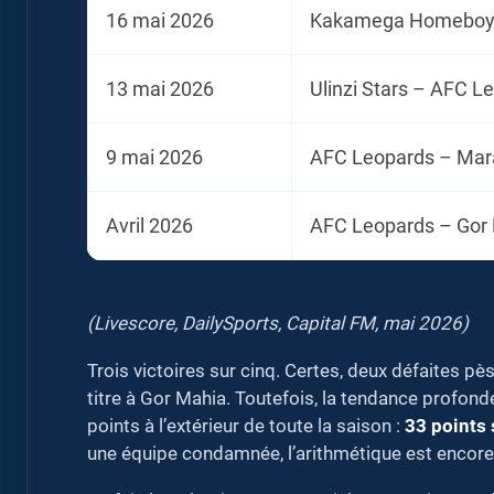
16 mai 2026
Kakamega Homeboyz
13 mai 2026
Ulinzi Stars – AFC L
9 mai 2026
AFC Leopards – Mar
Avril 2026
AFC Leopards – Gor
(Livescore, DailySports, Capital FM, mai 2026)
Trois victoires sur cinq. Certes, deux défaites pè
titre à Gor Mahia. Toutefois, la tendance profonde
points à l’extérieur de toute la saison :
33 points 
une équipe condamnée, l’arithmétique est encore 