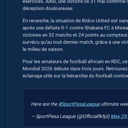
exercices. Ainsi, une victoire ce 31 mai confirme 
déception douloureuse.
En revanche, la situation de Bidco United est sans 
après une défaite 0-1 contre Shabana FC à Mwea.
victoires en 32 matchs et 24 points au compteur. 
survécu qu’au tout dernier match, grâce à une vict
le milieu de saison.
Pour les amateurs de football africain en RDC, ce 
Mondial 2026 débute dans trois jours. Retrouve
éclairage utile sur la hiérarchie du football cont
Here are the
#SportPesaLeague
ultimate wee
— SportPesa League (@Officialfkfpl)
May 29,