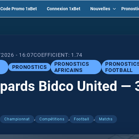
Code Promo 1xBet
Connexion 1xBet
Nouvelles
Pronosti
2026 - 16:07
COEFFICIENT: 1.74
PRONOSTICS
PRONOSTIC
PRONOSTICS
AFRICAINS
FOOTBALL
pards Bidco United — 
,
,
,
,
Championnat
Compétitions
Football
Matchs