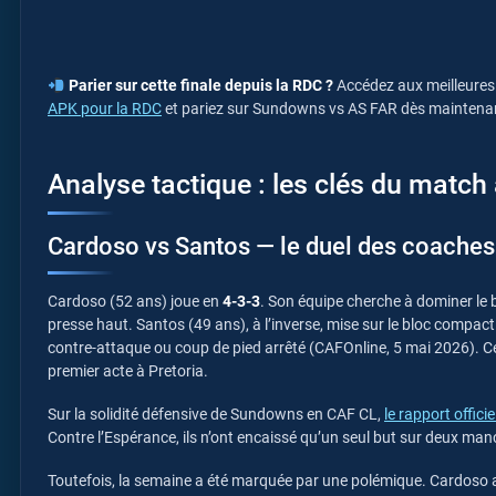
Parier sur cette finale depuis la RDC ?
Accédez aux meilleures
APK pour la RDC
et pariez sur Sundowns vs AS FAR dès maintena
Analyse tactique : les clés du match 
Cardoso vs Santos — le duel des coaches 
Cardoso (52 ans) joue en
4-3-3
. Son équipe cherche à dominer le bal
presse haut. Santos (49 ans), à l’inverse, mise sur le bloc compact.
contre-attaque ou coup de pied arrêté (CAFOnline, 5 mai 2026). C
premier acte à Pretoria.
Sur la solidité défensive de Sundowns en CAF CL,
le rapport offici
Contre l’Espérance, ils n’ont encaissé qu’un seul but sur deux man
Toutefois, la semaine a été marquée par une polémique. Cardoso a