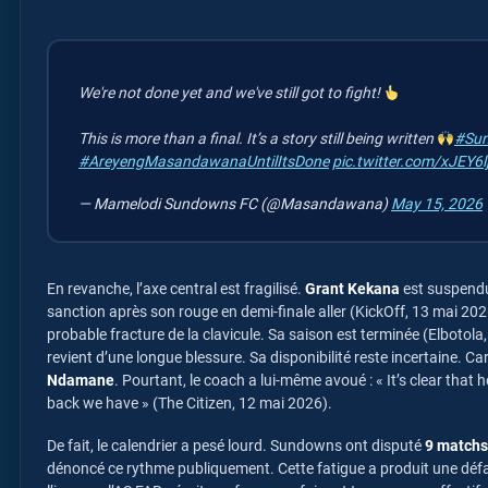
We're not done yet and we've still got to fight!
This is more than a final. It’s a story still being written
#Su
#AreyengMasandawanaUntilItsDone
pic.twitter.com/xJEY6l
— Mamelodi Sundowns FC (@Masandawana)
May 15, 2026
En revanche, l’axe central est fragilisé.
Grant Kekana
est suspendu
sanction après son rouge en demi-finale aller (KickOff, 13 mai 20
probable fracture de la clavicule. Sa saison est terminée (Elbotol
revient d’une longue blessure. Sa disponibilité reste incertaine. C
Ndamane
. Pourtant, le coach a lui-même avoué : « It’s clear that he
back we have » (The Citizen, 12 mai 2026).
De fait, le calendrier a pesé lourd. Sundowns ont disputé
9 matchs
dénoncé ce rythme publiquement. Cette fatigue a produit une défai