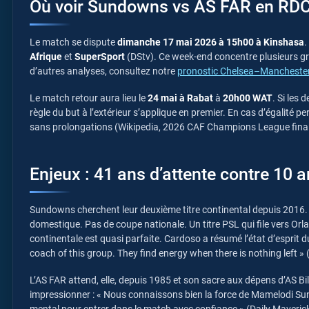
Où voir Sundowns vs AS FAR en RD
Le match se dispute
dimanche 17 mai 2026 à 15h00 à Kinshasa
.
Afrique
et
SuperSport
(DStv). Ce week-end concentre plusieurs gra
d’autres analyses, consultez notre
pronostic Chelsea–Manchester C
Le match retour aura lieu le
24 mai à Rabat
à
20h00 WAT
. Si les 
règle du but à l’extérieur s’applique en premier. En cas d’égalité pe
sans prolongations (Wikipedia, 2026 CAF Champions League final
Enjeux : 41 ans d’attente contre 10 a
Sundowns cherchent leur deuxième titre continental depuis 2016. La
domestique. Pas de coupe nationale. Un titre PSL qui file vers Or
continentale est quasi parfaite. Cardoso a résumé l’état d’esprit du 
coach of this group. They find energy when there is nothing left »
L’AS FAR attend, elle, depuis 1985 et son sacre aux dépens d’AS Bil
impressionner : « Nous connaissons bien la force de Mamelodi Su