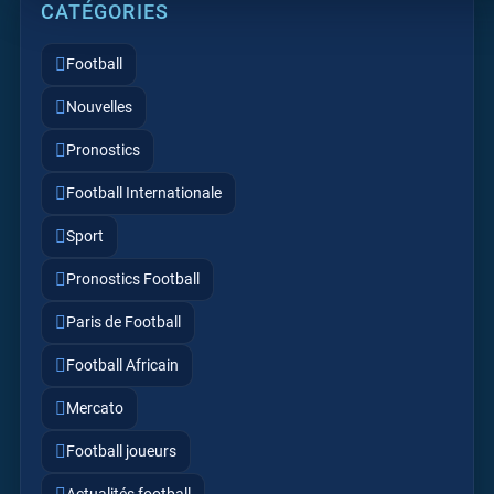
CATÉGORIES
Football
Nouvelles
Pronostics
Football Internationale
Sport
Pronostics Football
Paris de Football
Football Africain
Mercato
Football joueurs