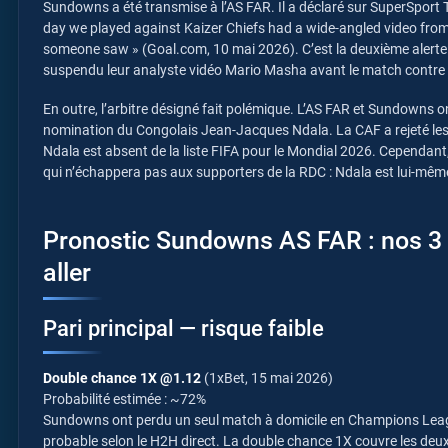
Sundowns a été transmise à l’AS FAR. Il a déclaré sur SuperSport T
day we played against Kaizer Chiefs had a wide-angled video fro
someone saw » (Goal.com, 10 mai 2026). C’est la deuxième alerte
suspendu leur analyste vidéo Mario Masha avant le match contre 
En outre, l’arbitre désigné fait polémique. L’AS FAR et Sundowns 
nomination du Congolais Jean-Jacques Ndala. La CAF a rejeté les 
Ndala est absent de la liste FIFA pour le Mondial 2026. Cependant, il
qui n’échappera pas aux supporters de la RDC : Ndala est lui-mêm
Pronostic Sundowns AS FAR : nos 3 p
aller
Pari principal — risque faible
Double chance 1X @1.12
(1xBet, 15 mai 2026)
Probabilité estimée : ~72%
Sundowns ont perdu un seul match à domicile en Champions League
probable selon le H2H direct. La double chance 1X couvre les deux