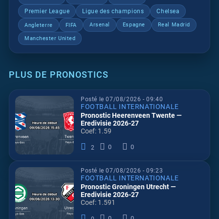
Premier League
Ligue des champions
Chelsea
Angleterre
FIFA
Arsenal
Espagne
Real Madrid
Manchester United
PLUS DE PRONOSTICS
Posté le 07/08/2026 - 09:40
FOOTBALL INTERNATIONALE
Pronostic Heerenveen Twente —
Eredivisie 2026-27
Coef: 1.59
0
0
2
Posté le 07/08/2026 - 09:23
FOOTBALL INTERNATIONALE
Pronostic Groningen Utrecht —
Eredivisie 2026-27
Coef: 1.591
0
0