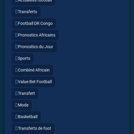
Actualités football
Transferts
Football DR Congo
Pronostics Africains
Pronostics du Jour
Sports
Combiné Africain
Value Bet Football
Transfert
Mode
Basketball
Transferts de foot