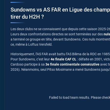
Sundowns vs AS FAR en Ligue des champ
tirer du H2H ?
Les deux clubs ne se connaissent que depuis cette saison 2025-26
Leurs deux confrontations directes se sont terminées sur des
nul
a terminé ce groupe en tête, devant Sundowns. Ces nuls montrent qu
ce, même à Loftus Versfeld.
Historiquement, l’AS FAR avait battu l’AS Bilima de la RDC en 1985
Pour Sundowns, c’est leur
4e finale CAF CL
: défaite en 2001, vict
Cardoso participe à sa
3e finale continentale consécutive
avec tr
2026). Néanmoins, seul Pitso Mosimane a mené Sundowns jusqu’a
Failed to load team results. Please che