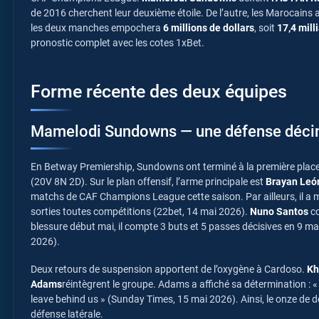
de 2016 cherchent leur deuxième étoile. De l’autre, les Marocains
les deux manches empochera
6 millions de dollars
, soit
17,4 mill
pronostic complet avec les cotes 1xBet.
Forme récente des deux équipes
Mamelodi Sundowns — une défense décimé
En Betway Premiership, Sundowns ont terminé à la première place
(20V 8N 2D). Sur le plan offensif, l’arme principale est
Brayan Leó
matchs de CAF Champions League cette saison. Par ailleurs, il a m
sorties toutes compétitions (22bet, 14 mai 2026).
Nuno Santos
co
blessure début mai, il compte 3 buts et 5 passes décisives en 9 
2026).
Deux retours de suspension apportent de l’oxygène à Cardoso.
Kh
Adams
réintègrent le groupe. Adams a affiché sa détermination : «
leave behind us » (Sunday Times, 15 mai 2026). Ainsi, le onze de dép
défense latérale.