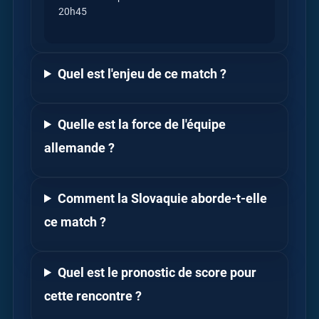
20h45
Quel est l'enjeu de ce match ?
Quelle est la force de l'équipe
allemande ?
Comment la Slovaquie aborde-t-elle
ce match ?
Quel est le pronostic de score pour
cette rencontre ?