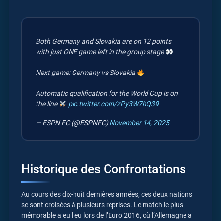
Both Germany and Slovakia are on 12 points
with just ONE game left in the group stage
Next game: Germany vs Slovakia
Automatic qualification for the World Cup is on
the line
pic.twitter.com/zPy3W7hQ39
— ESPN FC (@ESPNFC)
November 14, 2025
Historique des Confrontations
Au cours des dix-huit dernières années, ces deux nations
se sont croisées à plusieurs reprises. Le match le plus
mémorable a eu lieu lors de l’Euro 2016, où l’Allemagne a