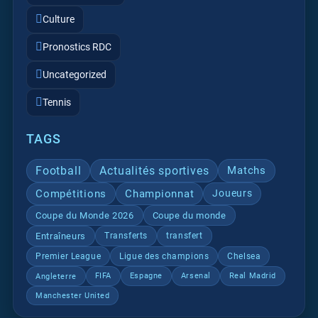
Culture
Pronostics RDC
Uncategorized
Tennis
TAGS
Football
Actualités sportives
Matchs
Compétitions
Championnat
Joueurs
Coupe du Monde 2026
Coupe du monde
Entraîneurs
Transferts
transfert
Premier League
Ligue des champions
Chelsea
Angleterre
FIFA
Espagne
Arsenal
Real Madrid
Manchester United