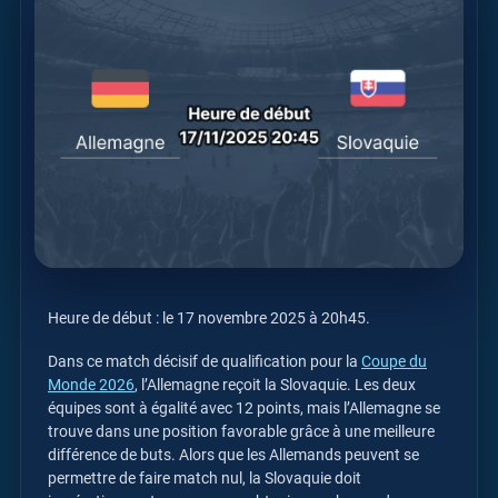
Heure de début : le 17 novembre 2025 à 20h45.
Dans ce match décisif de qualification pour la
Coupe du
Monde 2026
, l’Allemagne reçoit la Slovaquie. Les deux
équipes sont à égalité avec 12 points, mais l’Allemagne se
trouve dans une position favorable grâce à une meilleure
différence de buts. Alors que les Allemands peuvent se
permettre de faire match nul, la Slovaquie doit