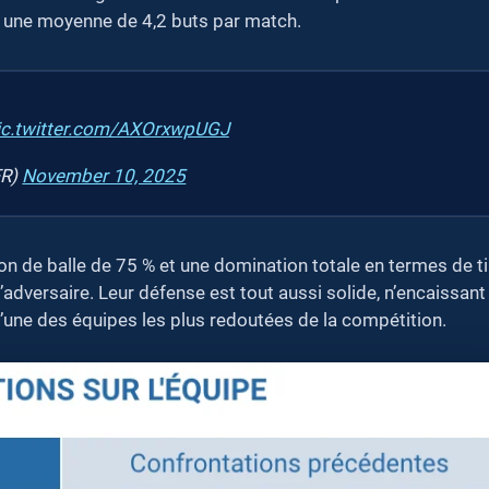
nt une moyenne de 4,2 buts par match.
ic.twitter.com/AXOrxwpUGJ
FR)
November 10, 2025
 de balle de 75 % et une domination totale en termes de ti
adversaire. Leur défense est tout aussi solide, n’encaissant
 l’une des équipes les plus redoutées de la compétition.