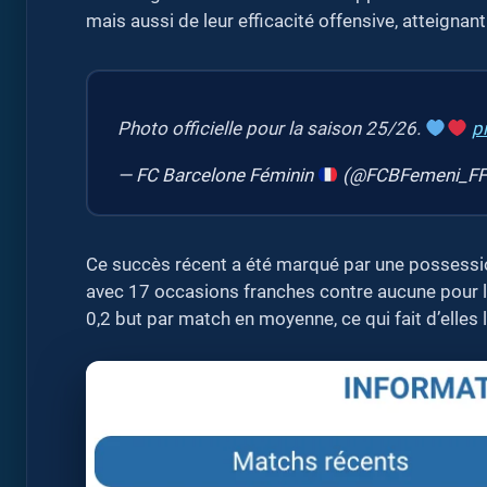
mais aussi de leur efficacité offensive, atteigna
Photo officielle pour la saison 25/26.
p
— FC Barcelone Féminin
(@FCBFemeni_F
Ce succès récent a été marqué par une possession
avec 17 occasions franches contre aucune pour l’
0,2 but par match en moyenne, ce qui fait d’elles