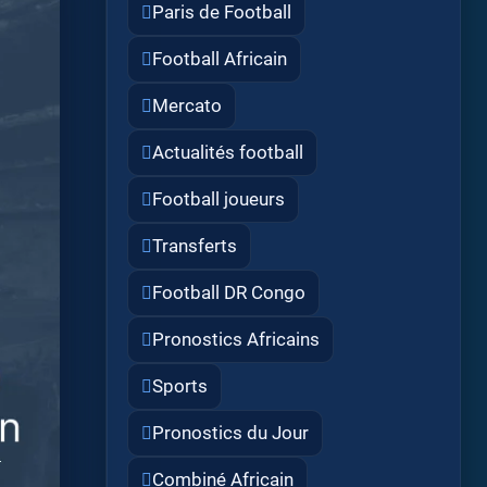
Paris de Football
Football Africain
Mercato
Actualités football
Football joueurs
Transferts
Football DR Congo
Pronostics Africains
Sports
Pronostics du Jour
Combiné Africain