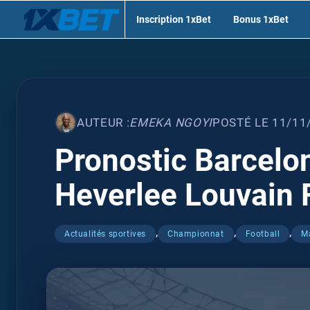
Inscription 1xBet
Bonus 1xBet
AUTEUR :
EMEKA NGOYI
POSTÉ LE 11/11/
Pronostic Barcelo
Heverlee Louvain 
,
,
,
Actualités sportives
Championnat
Football
M