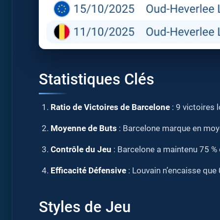
Statistiques Clés
Ratio de Victoires de Barcelone
: 9 victoires
Moyenne de Buts
: Barcelone marque en moye
Contrôle du Jeu
: Barcelone a maintenu 75 % 
Efficacité Défensive
: Louvain n’encaisse que
Styles de Jeu