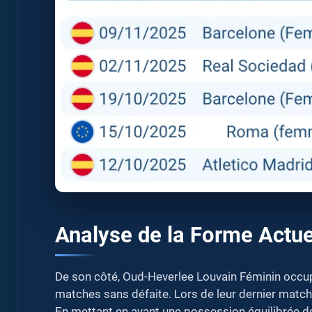
Analyse de la Forme Actue
De son côté, Oud-Heverlee Louvain Féminin occup
matches sans défaite. Lors de leur dernier match,
En mettant en avant une possession équilibrée de