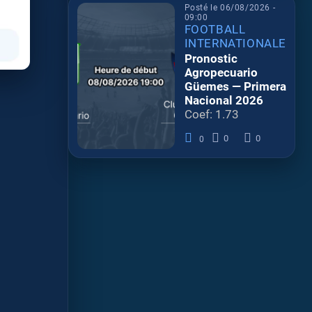
Posté le 06/08/2026 -
09:00
FOOTBALL
INTERNATIONALE
Pronostic
Agropecuario
Güemes — Primera
Nacional 2026
Coef: 1.73
0
0
0