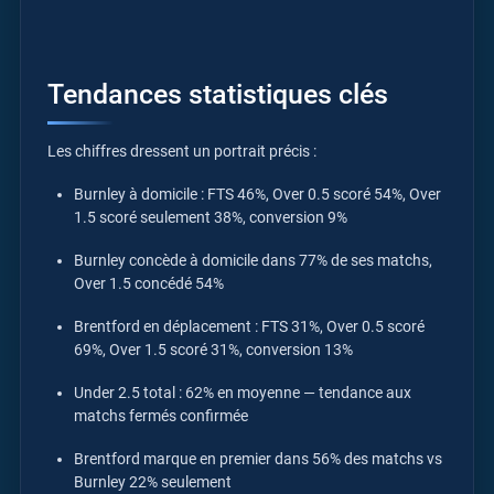
Tendances statistiques clés
Les chiffres dressent un portrait précis :
Burnley à domicile : FTS 46%, Over 0.5 scoré 54%, Over
1.5 scoré seulement 38%, conversion 9%
Burnley concède à domicile dans 77% de ses matchs,
Over 1.5 concédé 54%
Brentford en déplacement : FTS 31%, Over 0.5 scoré
69%, Over 1.5 scoré 31%, conversion 13%
Under 2.5 total : 62% en moyenne — tendance aux
matchs fermés confirmée
Brentford marque en premier dans 56% des matchs vs
Burnley 22% seulement