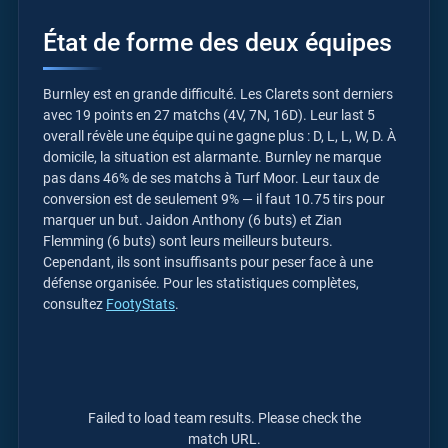
État de forme des deux équipes
Burnley est en grande difficulté. Les Clarets sont derniers
avec 19 points en 27 matchs (4V, 7N, 16D). Leur last 5
overall révèle une équipe qui ne gagne plus : D, L, L, W, D. À
domicile, la situation est alarmante. Burnley ne marque
pas dans 46% de ses matchs à Turf Moor. Leur taux de
conversion est de seulement 9% — il faut 10.75 tirs pour
marquer un but. Jaidon Anthony (6 buts) et Zian
Flemming (6 buts) sont leurs meilleurs buteurs.
Cependant, ils sont insuffisants pour peser face à une
défense organisée. Pour les statistiques complètes,
consultez
FootyStats
.
Failed to load team results. Please check the
match URL.