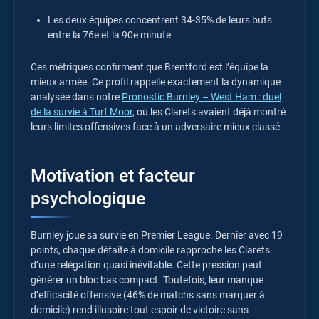
Les deux équipes concentrent 34-35% de leurs buts
entre la 76e et la 90e minute
Ces métriques confirment que Brentford est l’équipe la
mieux armée. Ce profil rappelle exactement la dynamique
analysée dans notre
Pronostic Burnley – West Ham : duel
de la survie à Turf Moor
, où les Clarets avaient déjà montré
leurs limites offensives face à un adversaire mieux classé.
Motivation et facteur
psychologique
Burnley joue sa survie en Premier League. Dernier avec 19
points, chaque défaite à domicile rapproche les Clarets
d’une relégation quasi inévitable. Cette pression peut
générer un bloc bas compact. Toutefois, leur manque
d’efficacité offensive (46% de matchs sans marquer à
domicile) rend illusoire tout espoir de victoire sans