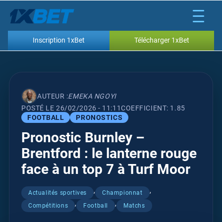
Inscription 1xBet
Télécharger 1xBet
Inscription 1xBet
Bonus 1xBet
AUTEUR :
EMEKA NGOYI
Code Promo 1xBet
POSTÉ LE 26/02/2026 - 11:11
COEFFICIENT: 1.85
FOOTBALL
PRONOSTICS
Connexion 1xBet
Pronostic Burnley –
Brentford : le lanterne rouge
Nouvelles
face à un top 7 à Turf Moor
Pronostics
,
,
Actualités sportives
Championnat
,
,
Compétitions
Football
Matchs