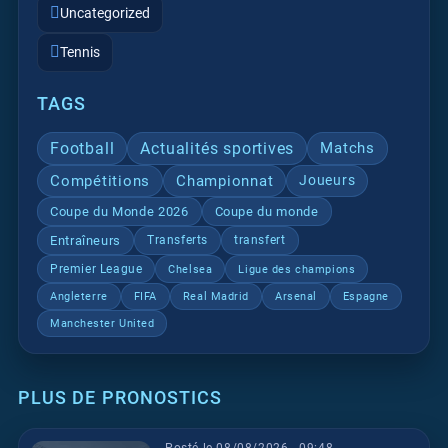
Uncategorized
Tennis
TAGS
Football
Actualités sportives
Matchs
Compétitions
Championnat
Joueurs
Coupe du Monde 2026
Coupe du monde
Entraîneurs
Transferts
transfert
Premier League
Chelsea
Ligue des champions
Angleterre
FIFA
Real Madrid
Arsenal
Espagne
Manchester United
PLUS DE PRONOSTICS
Posté le 08/08/2026 - 09:48