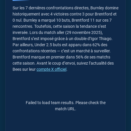
Sur les 7 dernières confrontations directes, Burnley domine
historiquement avec 4 victoires contre 3 pour Brentford et
0 nul. Burnley a marqué 10 buts, Brentford 11 sur ces 7
rencontres. Toutefois, cette saison la tendance s’est
inversée. Lors du match aller (29 novembre 2025),
Brentford s’est imposé grâce à un double d’Igor Thiago.
Par ailleurs, Under 2.5 buts est apparu dans 62% des
confrontations récentes — c’est un marché à surveiller.
Brentford marque en premier dans 56% de ses matchs
cette saison. Avant le coup d’envoi, suivez l’actualité des
Bees sur leur
compte X officiel
.
Failed to load team results. Please check the
match URL.