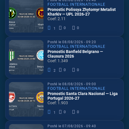
FOOTBALL INTERNATIONALE
Pronostic Polissya Zhytomyr Metalist
Kharkiv — UPL 2026-27
Coef: 2.11
0
0
1
Posté le 08/08/2026 - 09:20
FOOTBALL INTERNATIONALE
Pronostic Banfield Belgrano —
Clausura 2026
Coef: 1.349
0
0
2
Posté le 08/08/2026 - 09:00
FOOTBALL INTERNATIONALE
Pronostic Santa Clara Nacional — Liga
Portugal 2026-27
Coef: 1.903
0
0
1
Posté le 07/08/2026 - 09:40