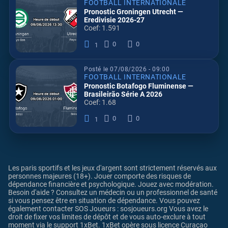
FOOTBALL INTERNATIONALE
Pronostic Groningen Utrecht —
Eredivisie 2026-27
Coef: 1.591
0
0
1
Posté le 07/08/2026 - 09:00
FOOTBALL INTERNATIONALE
Pronostic Botafogo Fluminense —
Brasileirão Série A 2026
Coef: 1.68
0
0
1
Les paris sportifs et les jeux d'argent sont strictement réservés aux
personnes majeures (18+). Jouer comporte des risques de
dépendance financière et psychologique. Jouez avec modération.
Besoin d'aide ? Consultez un médecin ou un professionnel de santé
si vous pensez être en situation de dépendance. Vous pouvez
également contacter SOS Joueurs : sosjoueurs.org Vous avez le
droit de fixer vos limites de dépôt et de vous auto-exclure à tout
moment via le support 1xBet. 1xBet opère sous licence Curaçao