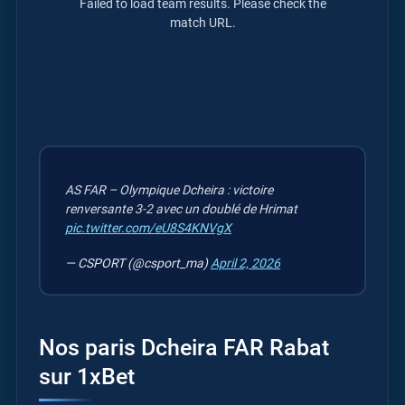
Failed to load team results. Please check the
match URL.
AS FAR – Olympique Dcheira : victoire
renversante 3-2 avec un doublé de Hrimat
pic.twitter.com/eU8S4KNVgX
— CSPORT (@csport_ma)
April 2, 2026
Nos paris Dcheira FAR Rabat
sur 1xBet