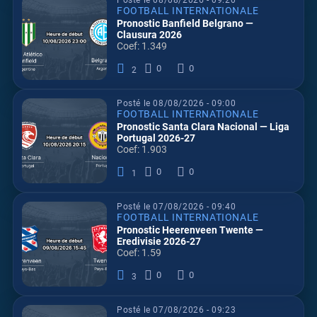
FOOTBALL INTERNATIONALE
Pronostic Banfield Belgrano —
Clausura 2026
Coef: 1.349
0
0
2
Posté le 08/08/2026 - 09:00
FOOTBALL INTERNATIONALE
Pronostic Santa Clara Nacional — Liga
Portugal 2026-27
Coef: 1.903
0
0
1
Posté le 07/08/2026 - 09:40
FOOTBALL INTERNATIONALE
Pronostic Heerenveen Twente —
Eredivisie 2026-27
Coef: 1.59
0
0
3
Posté le 07/08/2026 - 09:23