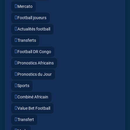
Mercato
Football joueurs
Actualités football
Transferts
Football DR Congo
Pronostics Africains
Pronostics du Jour
Sports
Combiné Africain
Value Bet Football
Transfert