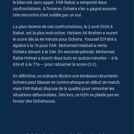
le bilan est sans appel : FAR Rabat a remporté deux
confrontations. À l’inverse, Dcheira n’en a gagné aucune.
Une rencontre s’est soldée par un nul.
La plus récente de ces confrontations, le 2 avril 2026 à
Rabat, est la plus instructive. Hicham Ait Brahim a ouvert
le score dès la 4e minute pour Dcheira. Youssef El Fahli a
égalisé à la 7e pour FAR. Mohamed Habbali a remis
Dcheira devant à la 24e. En seconde période, Mohamed
Rabie Hrimat a inscrit deux buts en quinze minutes — à la
62e et à la 77e — pour retourner le score (3-2).
En définitive, ce scénario illustre une tendance récurrente :
Dcheira peut blesser en contre-attaque en début de match,
mais FAR Rabat dispose de la qualité pour remonter les
situations défavorables. Dès lors, ce H2H ne plaide pas en
faveur des Dcheïraouis.