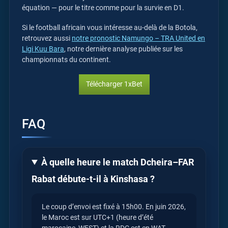
équation — pour le titre comme pour la survie en D1.
Si le football africain vous intéresse au-delà de la Botola,
retrouvez aussi
notre pronostic Namungo – TRA United en
Ligi Kuu Bara
, notre dernière analyse publiée sur les
championnats du continent.
Télécharger 1xBet
FAQ
À quelle heure le match Dcheira–FAR
Rabat débute-t-il à Kinshasa ?
Le coup d’envoi est fixé à 15h00. En juin 2026,
le Maroc est sur UTC+1 (heure d’été
marocaine, WEST) et la RDC est en WAT