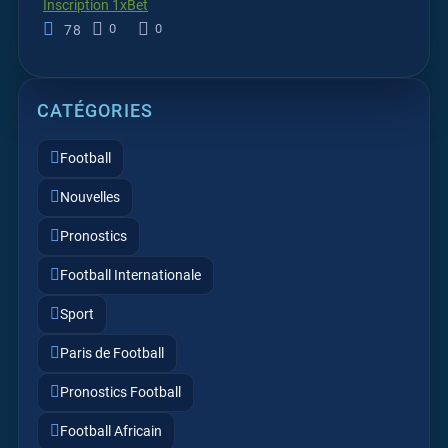
Inscription 1xBet
0
0
78
CATÉGORIES
Football
Nouvelles
Pronostics
Football Internationale
Sport
Paris de Football
Pronostics Football
Football Africain