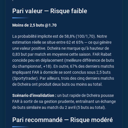
Pari valeur — Risque faible
Moins de 2,5 buts @1.70
La probabilité implicite est de 58,8% (100/1,70). Notre
estimation réelle se situe entre 62 et 65% — ce qui génère
une valeur positive. Dcheira ne marque qu’à hauteur de
0,83 but par match en moyenne cette saison. FAR Rabat
concède peu en déplacement (meilleure différence de buts
du championnat, +18). En outre, 67% des derniers matchs
impliquant FAR à domicile se sont conclus sous 2,5 buts
(Sportytrader). Par ailleurs, trois des cinq derniers matchs
de Dcheira ont produit deux buts ou moins au total.
Scénario d’invalidation :
un but rapide de Dcheira pousse
FAR à sortir de sa gestion prudente, entraînant un échange
de buts similaire au match du 2 avril (5 buts au total).
Pari recommandé — Risque modéré