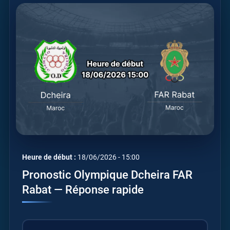
Heure de début :
18/06/2026 - 15:00
Pronostic Olympique Dcheira FAR
Rabat — Réponse rapide