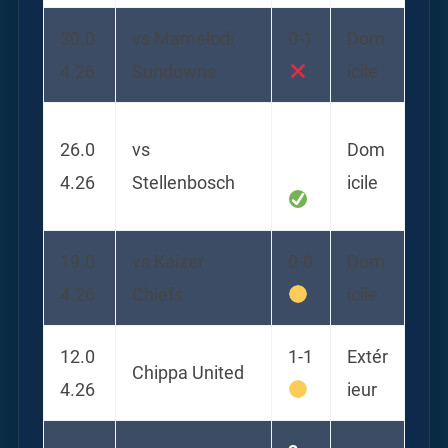
30.0
vs Mamelodi
0-1
Dom
4.26
Sundowns
icile
1-
26.0
vs
Dom
0
4.26
Stellenbosch
icile
19.0
vs Kaizer
0-0
Dom
4.26
Chiefs
icile
12.0
1-1
Extér
Chippa United
4.26
ieur