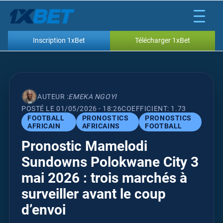
Inscription 1xBet
Télécharger 1xBet
Inscription 1xBet
Bonus 1xBet
AUTEUR :
EMEKA NGOYI
Code Promo 1xBet
POSTÉ LE 01/05/2026 - 18:26
COEFFICIENT: 1.73
FOOTBALL
PRONOSTICS
PRONOSTICS
AFRICAIN
AFRICAINS
FOOTBALL
Connexion 1xBet
Pronostic Mamelodi
Nouvelles
Sundowns Polokwane City 3
mai 2026 : trois marchés à
Pronostics
surveiller avant le coup
d’envoi