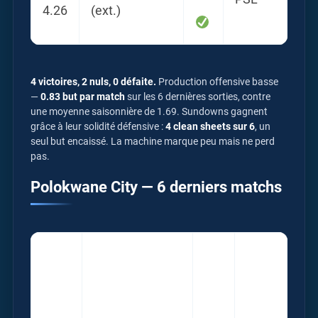
4.26
(ext.)
4 victoires, 2 nuls, 0 défaite.
Production offensive basse
—
0.83 but par match
sur les 6 dernières sorties, contre
une moyenne saisonnière de 1.69. Sundowns gagnent
grâce à leur solidité défensive :
4 clean sheets sur 6
, un
seul but encaissé. La machine marque peu mais ne perd
pas.
Polokwane City — 6 derniers matchs
Sc
Terr
Date
Match
or
ain
e