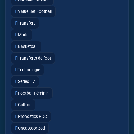
Value Bet Football
Transfert
Mode
Basketball
Transferts de foot
Technologie
Séries TV
Football Féminin
Culture
Pronostics RDC
Uncategorized