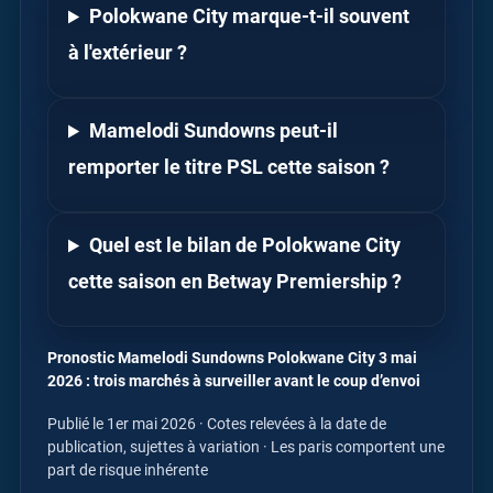
Polokwane City marque-t-il souvent
à l'extérieur ?
Mamelodi Sundowns peut-il
remporter le titre PSL cette saison ?
Quel est le bilan de Polokwane City
cette saison en Betway Premiership ?
Pronostic Mamelodi Sundowns Polokwane City 3 mai
2026 : trois marchés à surveiller avant le coup d’envoi
Publié le 1er mai 2026 · Cotes relevées à la date de
publication, sujettes à variation · Les paris comportent une
part de risque inhérente