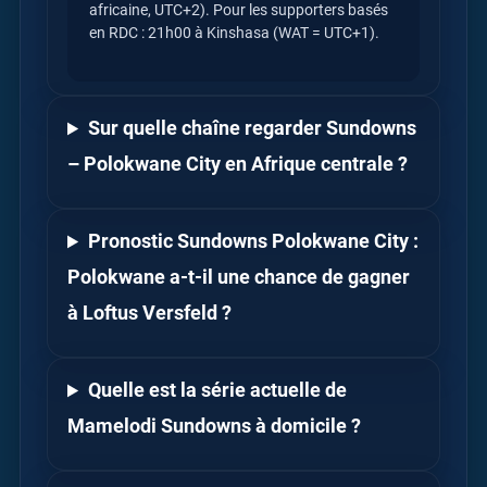
africaine, UTC+2). Pour les supporters basés
en RDC : 21h00 à Kinshasa (WAT = UTC+1).
Sur quelle chaîne regarder Sundowns
– Polokwane City en Afrique centrale ?
Pronostic Sundowns Polokwane City :
Polokwane a-t-il une chance de gagner
à Loftus Versfeld ?
Quelle est la série actuelle de
Mamelodi Sundowns à domicile ?