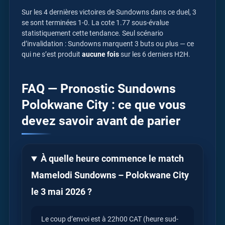
Sur les 4 dernières victoires de Sundowns dans ce duel, 3
se sont terminées 1-0. La cote 1.77 sous-évalue
statistiquement cette tendance. Seul scénario
d’invalidation : Sundowns marquent 3 buts ou plus — ce
qui ne s’est produit
aucune fois
sur les 6 derniers H2H.
FAQ — Pronostic Sundowns
Polokwane City : ce que vous
devez savoir avant de parier
À quelle heure commence le match
Mamelodi Sundowns – Polokwane City
le 3 mai 2026 ?
Le coup d’envoi est à 22h00 CAT (heure sud-