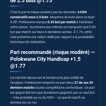
de 2.5 buts @1.73
C’est le pari le mieux soutenu par les données.
6 H2H
consécutifs sous 2.5 buts
. Moyenne de buts dans ce duel :
1.17
. Polokwane marque
0.33 but par match
à l’extérieur
cette saison. Sundowns eux-mêmes ne marquent que 0.83
but par match sur leurs 6 dernières sorties. À 1.73, cette
cote présente une valeur réelle par rapport à la probabilité
historique de réalisation.
Pari recommandé (risque modéré) —
Polokwane City Handicap +1.5
@1.77
Ce marché repose sur la tendance la plus solide de
l’analyse. Polokwane remporte ce pari dans
27 de ses 29
derniers matchs
toutes compétitions confondues. Ce pari
est gagné dès lors que Sundowns gagnent par un seul but
— très probable au vu du H2H — ou que le match se
termine sur un nul.