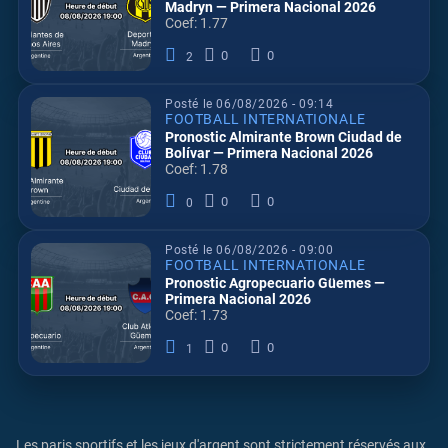
Madryn — Primera Nacional 2026
Coef: 1.77
0
0
2
Posté le 06/08/2026 - 09:14
FOOTBALL INTERNATIONALE
Pronostic Almirante Brown Ciudad de
Bolívar — Primera Nacional 2026
Coef: 1.78
0
0
0
Posté le 06/08/2026 - 09:00
FOOTBALL INTERNATIONALE
Pronostic Agropecuario Güemes —
Primera Nacional 2026
Coef: 1.73
0
0
1
Les paris sportifs et les jeux d'argent sont strictement réservés aux