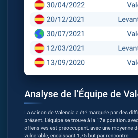
Analyse de l’Équipe de Va
La saison de Valencia a été marquée par des diff
présent. L’équipe se trouve à la 17e position, 
offensives est préoccupant, avec une moyenne de
vulnérable, encaissant 1,75 but par rencontre.