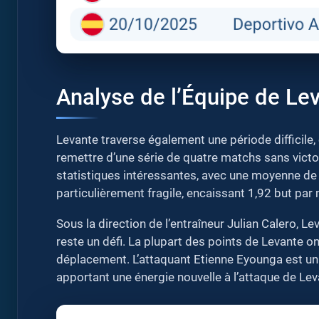
Analyse de l’Équipe de Le
Levante traverse également une période difficile,
remettre d’une série de quatre matchs sans victoi
statistiques intéressantes, avec une moyenne de
particulièrement fragile, encaissant 1,92 but par
Sous la direction de l’entraîneur Julian Calero, L
reste un défi. La plupart des points de Levante ont
déplacement. L’attaquant Etienne Eyounga est un j
apportant une énergie nouvelle à l’attaque de Lev