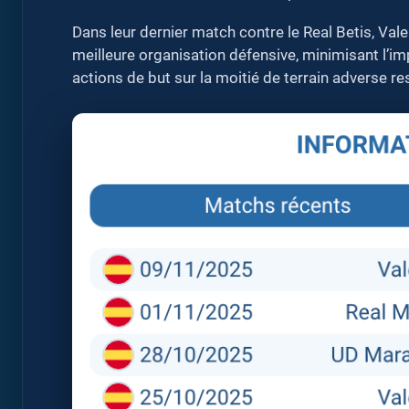
Dans leur dernier match contre le Real Betis, Vale
meilleure organisation défensive, minimisant l’imp
actions de but sur la moitié de terrain adverse re