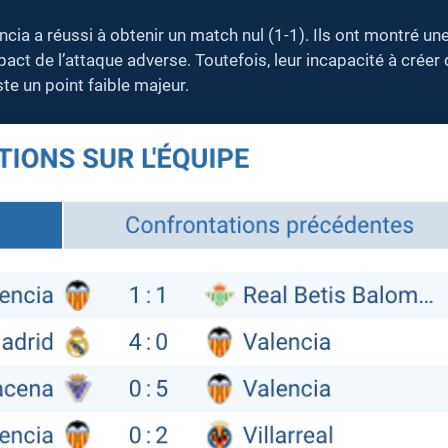
ncia a réussi à obtenir un match nul (1-1). Ils ont montré un
act de l’attaque adverse. Toutefois, leur incapacité à créer
ste un point faible majeur.