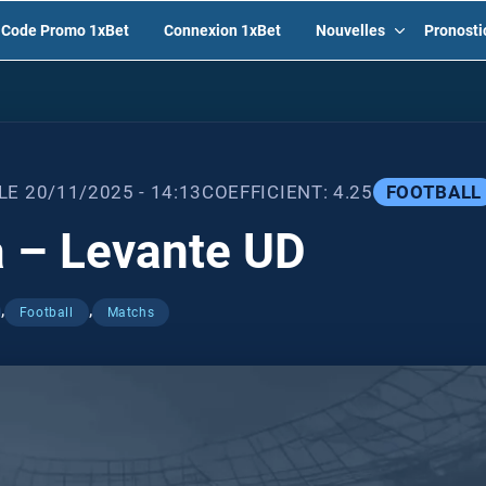
Code Promo 1xBet
Connexion 1xBet
Nouvelles
Pronosti
LE 20/11/2025 - 14:13
COEFFICIENT: 4.25
FOOTBALL
a – Levante UD
,
,
Football
Matchs