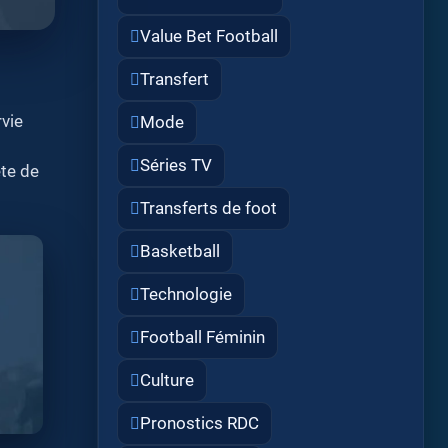
Value Bet Football
Transfert
rvie
Mode
Séries TV
ête de
Transferts de foot
Basketball
Technologie
Football Féminin
Culture
Pronostics RDC