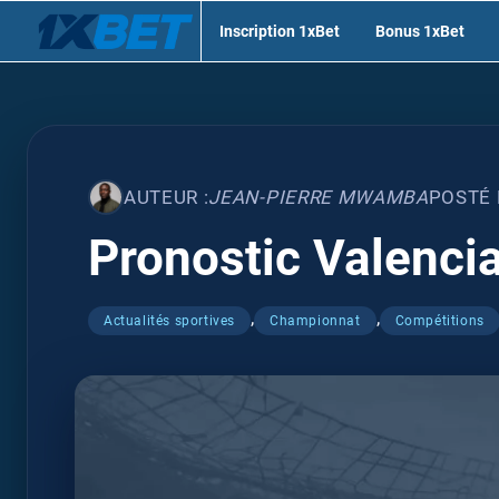
Inscription 1xBet
Bonus 1xBet
AUTEUR :
JEAN-PIERRE MWAMBA
POSTÉ 
Pronostic Valenci
,
,
Actualités sportives
Championnat
Compétitions