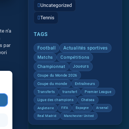
Uncategorized
Tennis
te n’a
TAGS
n
s par
Football
Actualités sportives
vori
Matchs
Compétitions
Championnat
Joueurs
Coupe du Monde 2026
Coupe du monde
Entraîneurs
Transferts
transfert
Premier League
Ligue des champions
Chelsea
Angleterre
FIFA
Espagne
Arsenal
Real Madrid
Manchester United