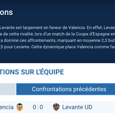
ions
Levante est largement en faveur de Valencia. En effet, Levan
re de cette rivalité, lors d’un match de la Coupe d’Espagne e
ia a dominé ces affrontements, marquant en moyenne 2,3 but
1,5 pour Levante. Cette dynamique place Valencia comme fa