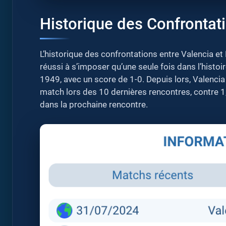
Historique des Confrontat
L’historique des confrontations entre Valencia et 
réussi à s’imposer qu’une seule fois dans l’histoi
1949, avec un score de 1-0. Depuis lors, Valenc
match lors des 10 dernières rencontres, contre 
dans la prochaine rencontre.