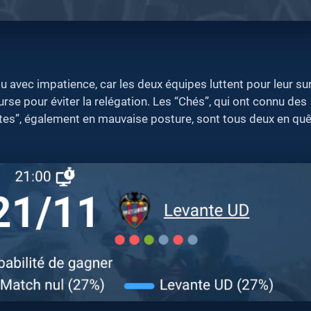
u avec impatience, car les deux équipes luttent pour leur su
urse pour éviter la relégation. Les “Chés”, qui ont connu des
anotes”, également en mauvaise posture, sont tous deux en qu