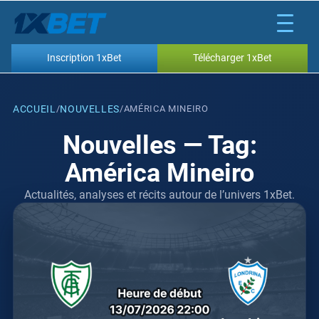
Inscription 1xBet
Télécharger 1xBet
Inscription 1xBet
ACCUEIL
NOUVELLES
/
/
AMÉRICA MINEIRO
Bonus 1xBet
Nouvelles — Tag:
Code Promo 1xBet
América Mineiro
Connexion 1xBet
Actualités, analyses et récits autour de l’univers 1xBet.
Nouvelles
Pronostics