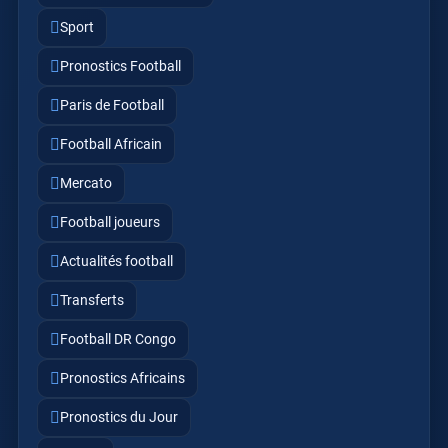
Sport
Pronostics Football
Paris de Football
Football Africain
Mercato
Football joueurs
Actualités football
Transferts
Football DR Congo
Pronostics Africains
Pronostics du Jour