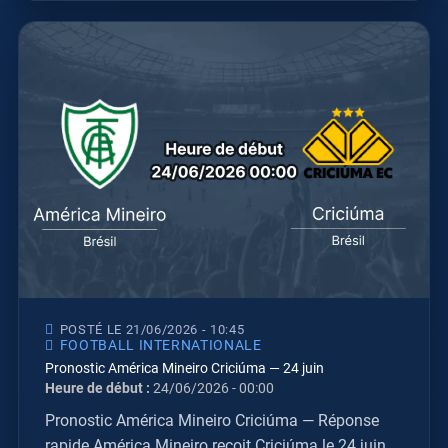
POSTÉ LE 21/06/2026 - 10:45
FOOTBALL INTERNATIONALE
Pronostic América Mineiro Criciúma — 24 juin
Heure de début :
24/06/2026 - 00:00
Pronostic América Mineiro Criciúma — Réponse
rapide América Mineiro reçoit Criciúma le 24 juin