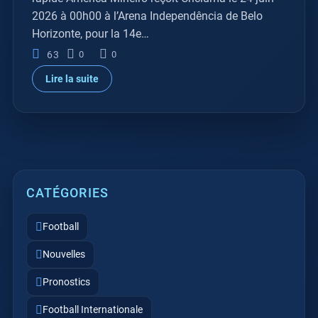
2026 à 00h00 à l’Arena Independência de Belo
Horizonte, pour la 14e…
0
0
63
Lire la suite
CATÉGORIES
Football
Nouvelles
Pronostics
Football Internationale