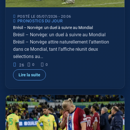
POSTÉ LE 05/07/2026 - 20:06
PRONOSTICS DU JOUR
Brésil – Norvège: un duel à suivre au Mondial
Brésil – Norvège: un duel à suivre au Mondial
Brésil – Norvège attire naturellement l’attention
dans ce Mondial, tant l’affiche réunit deux
sélections au…
0
0
26
Lire la suite