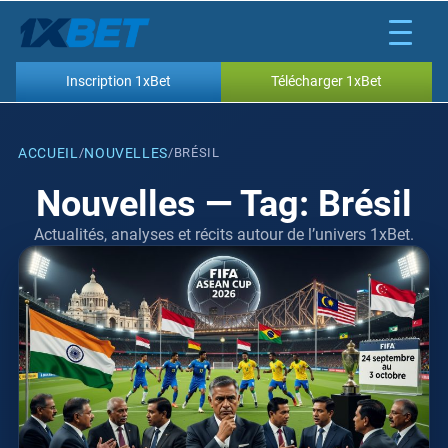
Inscription 1xBet
Télécharger 1xBet
Inscription 1xBet
ACCUEIL
NOUVELLES
/
/
BRÉSIL
Bonus 1xBet
Nouvelles — Tag: Brésil
Code Promo 1xBet
Actualités, analyses et récits autour de l’univers 1xBet.
Connexion 1xBet
Nouvelles
Pronostics