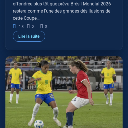
effondrée plus tôt que prévu Brésil Mondial 2026
restera comme l’une des grandes désillusions de
cette Coupe…
0
0
18
Lire la suite