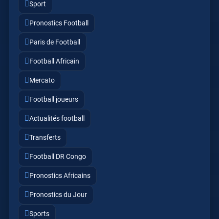
Sport
Pronostics Football
Paris de Football
Football Africain
Mercato
Football joueurs
Actualités football
Transferts
Football DR Congo
Pronostics Africains
Pronostics du Jour
Sports