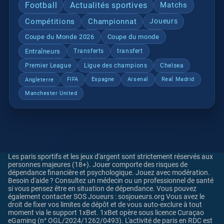
Football
Actualités sportives
Matchs
Compétitions
Championnat
Joueurs
Coupe du Monde 2026
Coupe du monde
Entraîneurs
Transferts
transfert
Premier League
Ligue des champions
Chelsea
Angleterre
FIFA
Espagne
Arsenal
Real Madrid
Manchester United
Les paris sportifs et les jeux d'argent sont strictement réservés aux
personnes majeures (18+). Jouer comporte des risques de
dépendance financière et psychologique. Jouez avec modération.
Besoin d'aide ? Consultez un médecin ou un professionnel de santé
si vous pensez être en situation de dépendance. Vous pouvez
également contacter SOS Joueurs : sosjoueurs.org Vous avez le
droit de fixer vos limites de dépôt et de vous auto-exclure à tout
moment via le support 1xBet. 1xBet opère sous licence Curaçao
eGaming (n° OGL/2024/1262/0493). L'activité de paris en RDC est