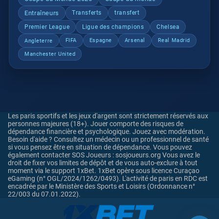
Entraîneurs
Transferts
transfert
Premier League
Ligue des champions
Chelsea
Angleterre
FIFA
Espagne
Arsenal
Real Madrid
Manchester United
Les paris sportifs et les jeux d'argent sont strictement réservés aux
personnes majeures (18+). Jouer comporte des risques de
dépendance financière et psychologique. Jouez avec modération.
Besoin d'aide ? Consultez un médecin ou un professionnel de santé
si vous pensez être en situation de dépendance. Vous pouvez
également contacter SOS Joueurs : sosjoueurs.org Vous avez le
droit de fixer vos limites de dépôt et de vous auto-exclure à tout
moment via le support 1xBet. 1xBet opère sous licence Curaçao
eGaming (n° OGL/2024/1262/0493). L'activité de paris en RDC est
encadrée par le Ministère des Sports et Loisirs (Ordonnance n°
22/003 du 07.01.2022).