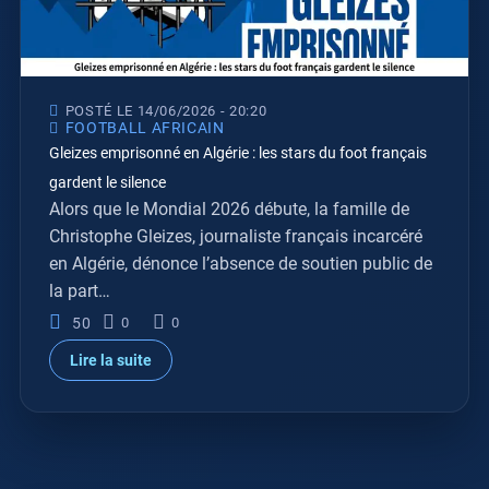
POSTÉ LE 14/06/2026 - 20:20
FOOTBALL AFRICAIN
Gleizes emprisonné en Algérie : les stars du foot français
gardent le silence
Alors que le Mondial 2026 débute, la famille de
Christophe Gleizes, journaliste français incarcéré
en Algérie, dénonce l’absence de soutien public de
la part…
0
0
50
Lire la suite