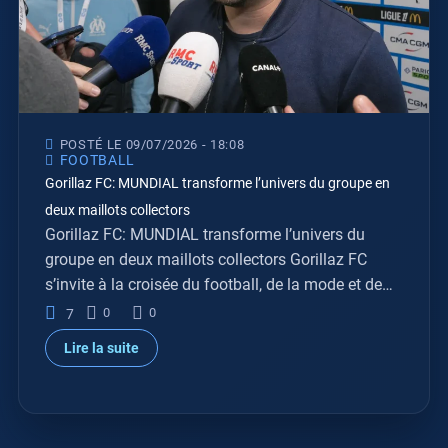
POSTÉ LE 09/07/2026 - 18:08
FOOTBALL
Gorillaz FC: MUNDIAL transforme l’univers du groupe en
deux maillots collectors
Gorillaz FC: MUNDIAL transforme l’univers du
groupe en deux maillots collectors Gorillaz FC
s’invite à la croisée du football, de la mode et de…
0
0
7
Lire la suite