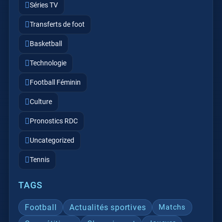
Séries TV
Transferts de foot
Basketball
Technologie
Football Féminin
Culture
Pronostics RDC
Uncategorized
Tennis
TAGS
Football
Actualités sportives
Matchs