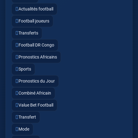
Actualités football
Football joueurs
Transferts
Football DR Congo
Pronostics Africains
Sports
Pronostics du Jour
Combiné Africain
Value Bet Football
Transfert
Mode