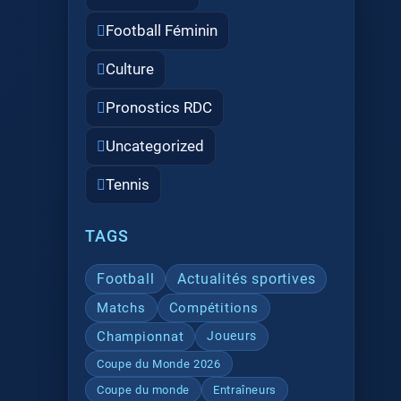
Football Féminin
Culture
Pronostics RDC
Uncategorized
Tennis
TAGS
Football
Actualités sportives
Matchs
Compétitions
Championnat
Joueurs
Coupe du Monde 2026
Coupe du monde
Entraîneurs