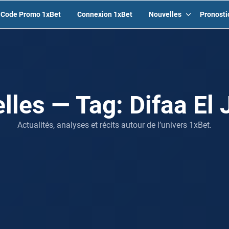
Code Promo 1xBet
Connexion 1xBet
Nouvelles
Pronosti
lles — Tag: Difaa El 
Actualités, analyses et récits autour de l’univers 1xBet.