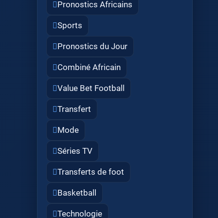
Pronostics Africains
Sports
Pronostics du Jour
Combiné Africain
Value Bet Football
Transfert
Mode
Séries TV
Transferts de foot
Basketball
Technologie