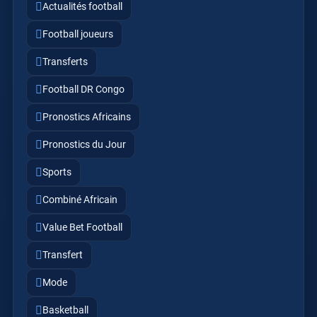
Actualités football
Football joueurs
Transferts
Football DR Congo
Pronostics Africains
Pronostics du Jour
Sports
Combiné Africain
Value Bet Football
Transfert
Mode
Basketball