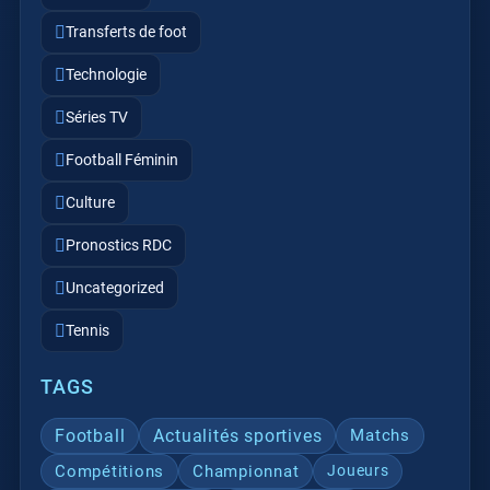
Transferts de foot
Technologie
Séries TV
Football Féminin
Culture
Pronostics RDC
Uncategorized
Tennis
TAGS
Football
Actualités sportives
Matchs
Compétitions
Championnat
Joueurs