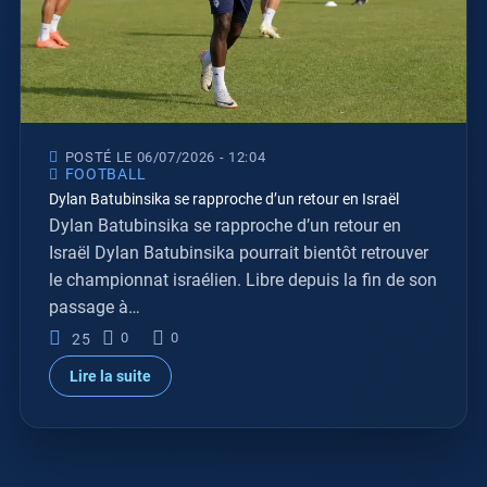
POSTÉ LE 06/07/2026 - 12:04
FOOTBALL
Dylan Batubinsika se rapproche d’un retour en Israël
Dylan Batubinsika se rapproche d’un retour en
Israël Dylan Batubinsika pourrait bientôt retrouver
le championnat israélien. Libre depuis la fin de son
passage à…
0
0
25
Lire la suite