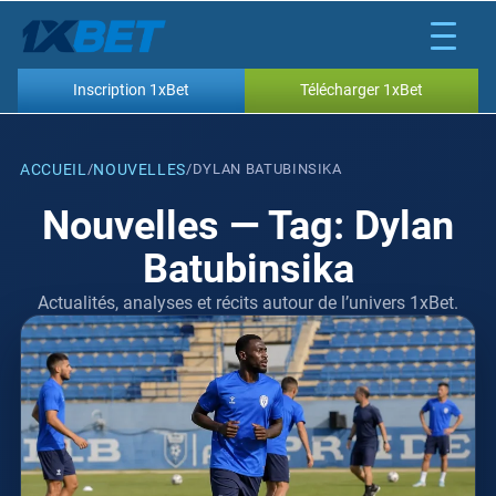
Inscription 1xBet
Télécharger 1xBet
Inscription 1xBet
ACCUEIL
NOUVELLES
/
/
DYLAN BATUBINSIKA
Bonus 1xBet
Nouvelles — Tag: Dylan
Code Promo 1xBet
Batubinsika
Connexion 1xBet
Actualités, analyses et récits autour de l’univers 1xBet.
Nouvelles
Pronostics