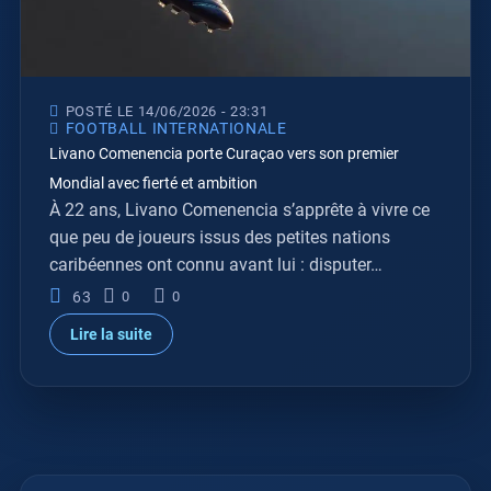
POSTÉ LE 14/06/2026 - 23:31
FOOTBALL INTERNATIONALE
Livano Comenencia porte Curaçao vers son premier
Mondial avec fierté et ambition
À 22 ans, Livano Comenencia s’apprête à vivre ce
que peu de joueurs issus des petites nations
caribéennes ont connu avant lui : disputer…
0
0
63
Lire la suite