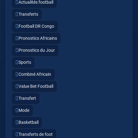
Actualités football
Transferts
Football DR Congo
Pronostics Africains
Pronostics du Jour
Sports
Combiné Africain
Value Bet Football
Transfert
Mode
Basketball
Transferts de foot