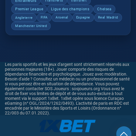
Entraîneurs
Transferts
transfert
Premier League
Ligue des champions
Chelsea
Angleterre
FIFA
Arsenal
Espagne
Real Madrid
Manchester United
Les paris sportifs et les jeux d'argent sont strictement réservés aux
personnes majeures (18+). Jouer comporte des risques de
dépendance financière et psychologique. Jouez avec modération.
Besoin d'aide ? Consultez un médecin ou un professionnel de santé
si vous pensez être en situation de dépendance. Vous pouvez
également contacter SOS Joueurs : sosjoueurs.org Vous avez le
droit de fixer vos limites de dépôt et de vous auto-exclure à tout
moment via le support 1xBet. 1xBet opère sous licence Curaçao
eGaming (n° OGL/2024/1262/0493). L'activité de paris en RDC est
encadrée par le Ministère des Sports et Loisirs (Ordonnance n°
22/003 du 07.01.2022).