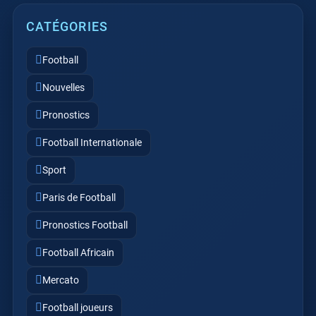
CATÉGORIES
Football
Nouvelles
Pronostics
Football Internationale
Sport
Paris de Football
Pronostics Football
Football Africain
Mercato
Football joueurs