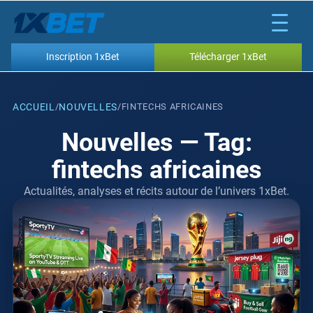
Inscription 1xBet
Télécharger 1xBet
Inscription 1xBet
ACCUEIL
NOUVELLES
/
/
FINTECHS AFRICAINES
Bonus 1xBet
Nouvelles — Tag:
Code Promo 1xBet
fintechs africaines
Connexion 1xBet
Actualités, analyses et récits autour de l’univers 1xBet.
Nouvelles
Pronostics