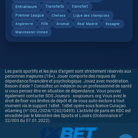
Entraîneurs
Transferts
transfert
Premier League
Chelsea
Ligue des champions
Angleterre
FIFA
Arsenal
Real Madrid
Espagne
Manchester United
Les paris sportifs et les jeux d'argent sont strictement réservés aux
personnes majeures (18+). Jouer comporte des risques de
dépendance financière et psychologique. Jouez avec modération.
Besoin d'aide ? Consultez un médecin ou un professionnel de santé
si vous pensez être en situation de dépendance. Vous pouvez
également contacter SOS Joueurs : sosjoueurs.org Vous avez le
droit de fixer vos limites de dépôt et de vous auto-exclure à tout
moment via le support 1xBet. 1xBet opère sous licence Curaçao
eGaming (n° OGL/2024/1262/0493). L'activité de paris en RDC est
encadrée par le Ministère des Sports et Loisirs (Ordonnance n°
22/003 du 07.01.2022).