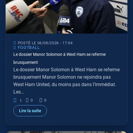
POSTÉ LE 06/08/2026 - 17:04
FOOTBALL
Le dossier Manor Solomon à West Ham se referme
brusquement
Le dossier Manor Solomon à West Ham se referme
brusquement Manor Solomon ne rejoindra pas
West Ham United, du moins pas dans l’immédiat.
Les…
0
0
1
Lire la suite