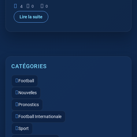
0
0
4
Lire la suite
CATÉGORIES
Football
Nouvelles
Pronostics
Football Internationale
Sport