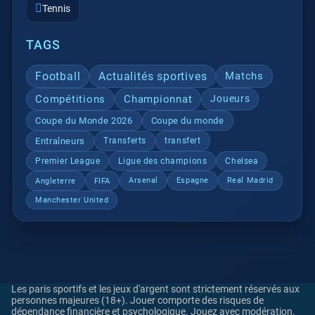
Tennis
TAGS
Football
Actualités sportives
Matchs
Compétitions
Championnat
Joueurs
Coupe du Monde 2026
Coupe du monde
Entraîneurs
Transferts
transfert
Premier League
Ligue des champions
Chelsea
Angleterre
FIFA
Arsenal
Espagne
Real Madrid
Manchester United
Les paris sportifs et les jeux d'argent sont strictement réservés aux
personnes majeures (18+). Jouer comporte des risques de
dépendance financière et psychologique. Jouez avec modération.