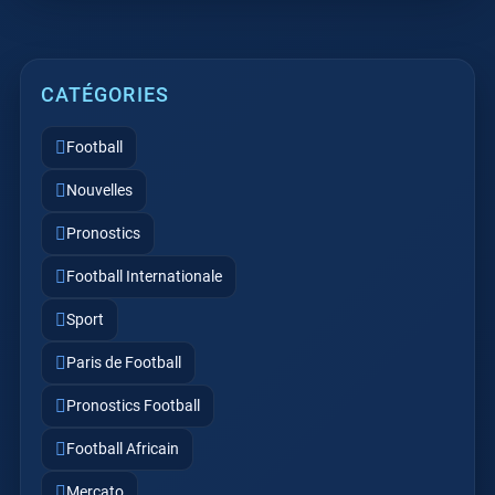
CATÉGORIES
Football
Nouvelles
Pronostics
Football Internationale
Sport
Paris de Football
Pronostics Football
Football Africain
Mercato