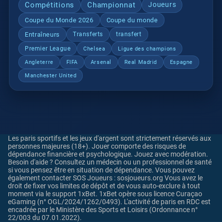
Compétitions
Championnat
Joueurs
Coupe du Monde 2026
Coupe du monde
Entraîneurs
Transferts
transfert
Premier League
Chelsea
Ligue des champions
Angleterre
FIFA
Arsenal
Real Madrid
Espagne
Manchester United
Les paris sportifs et les jeux d'argent sont strictement réservés aux
personnes majeures (18+). Jouer comporte des risques de
dépendance financière et psychologique. Jouez avec modération.
Besoin d'aide ? Consultez un médecin ou un professionnel de santé
si vous pensez être en situation de dépendance. Vous pouvez
également contacter SOS Joueurs : sosjoueurs.org Vous avez le
droit de fixer vos limites de dépôt et de vous auto-exclure à tout
moment via le support 1xBet. 1xBet opère sous licence Curaçao
eGaming (n° OGL/2024/1262/0493). L'activité de paris en RDC est
encadrée par le Ministère des Sports et Loisirs (Ordonnance n°
22/003 du 07.01.2022).