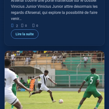
Arsenal s’ouvre une porte inattendue sur le dossier
Vinicius Junior Vinicius Junior attire désormais les
regards d’Arsenal, qui explore la possibilité de faire
venir…
0
0
2
Lire la suite