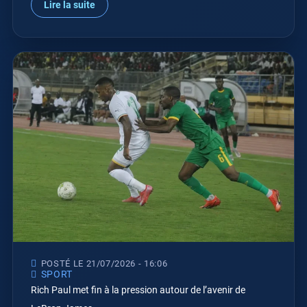
Lire la suite
POSTÉ LE 21/07/2026 - 16:06
SPORT
Rich Paul met fin à la pression autour de l’avenir de