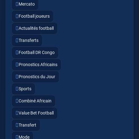
Mercato
Football joueurs
Actualités football
Transferts
Football DR Congo
Pronostics Africains
Pronostics du Jour
Sports
Combiné Africain
Value Bet Football
Transfert
Mode