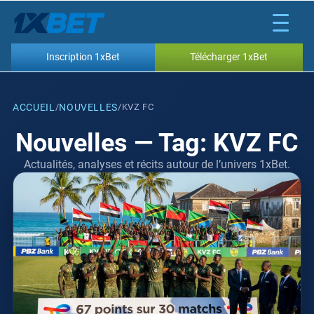
Inscription 1xBet
Télécharger 1xBet
Inscription 1xBet
ACCUEIL
NOUVELLES
/
/
KVZ FC
Bonus 1xBet
Nouvelles — Tag: KVZ FC
Code Promo 1xBet
Actualités, analyses et récits autour de l’univers 1xBet.
Connexion 1xBet
Nouvelles
Pronostics