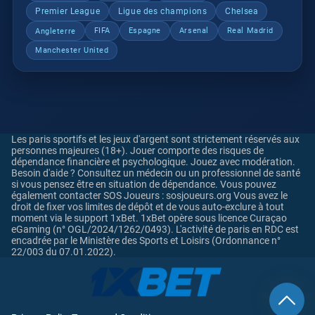
Premier League
Ligue des champions
Chelsea
Angleterre
FIFA
Espagne
Arsenal
Real Madrid
Manchester United
Les paris sportifs et les jeux d'argent sont strictement réservés aux
personnes majeures (18+). Jouer comporte des risques de
dépendance financière et psychologique. Jouez avec modération.
Besoin d'aide ? Consultez un médecin ou un professionnel de santé
si vous pensez être en situation de dépendance. Vous pouvez
également contacter SOS Joueurs : sosjoueurs.org Vous avez le
droit de fixer vos limites de dépôt et de vous auto-exclure à tout
moment via le support 1xBet. 1xBet opère sous licence Curaçao
eGaming (n° OGL/2024/1262/0493). L'activité de paris en RDC est
encadrée par le Ministère des Sports et Loisirs (Ordonnance n°
22/003 du 07.01.2022).