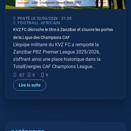
POSTÉ LE 22/06/2026 - 21:25
FOOTBALL AFRICAIN
KVZ FC décroche le titre à Zanzibar et s’ouvre les portes
de la Ligue des Champions CAF
L’équipe militaire du KVZ FC a remporté la
Zanzibar PBZ Premier League 2025/2026,
s’offrant ainsi une place historique dans la
TotalEnergies CAF Champions League…
0
0
57
Lire la suite