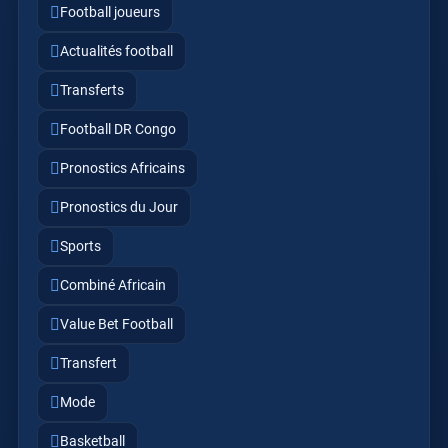
Football joueurs
Actualités football
Transferts
Football DR Congo
Pronostics Africains
Pronostics du Jour
Sports
Combiné Africain
Value Bet Football
Transfert
Mode
Basketball