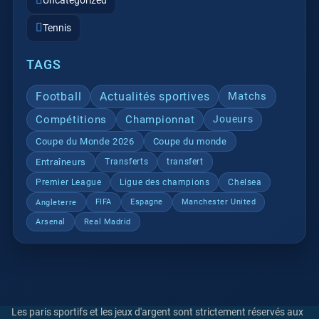
Tennis
TAGS
Football
Actualités sportives
Matchs
Compétitions
Championnat
Joueurs
Coupe du Monde 2026
Coupe du monde
Entraîneurs
Transferts
transfert
Premier League
Ligue des champions
Chelsea
Angleterre
FIFA
Espagne
Manchester United
Arsenal
Real Madrid
Les paris sportifs et les jeux d'argent sont strictement réservés aux