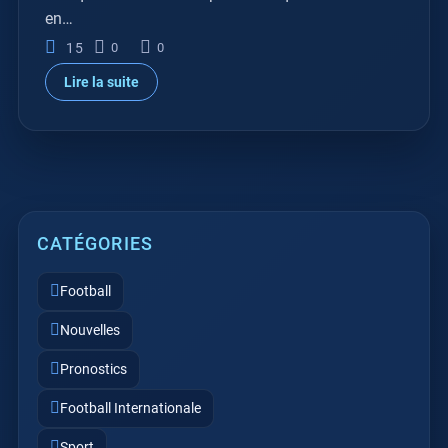
en…
0
0
15
Lire la suite
CATÉGORIES
Football
Nouvelles
Pronostics
Football Internationale
Sport