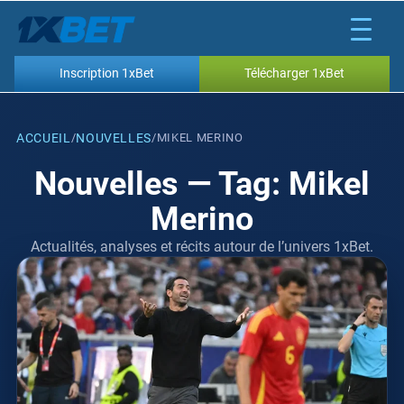
Inscription 1xBet
Télécharger 1xBet
Inscription 1xBet
ACCUEIL
NOUVELLES
/
/
MIKEL MERINO
Bonus 1xBet
Nouvelles — Tag: Mikel
Code Promo 1xBet
Merino
Connexion 1xBet
Actualités, analyses et récits autour de l’univers 1xBet.
Nouvelles
Pronostics