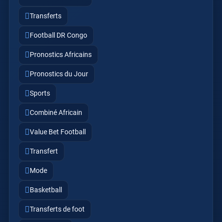
Transferts
Football DR Congo
Pronostics Africains
Pronostics du Jour
Sports
Combiné Africain
Value Bet Football
Transfert
Mode
Basketball
Transferts de foot