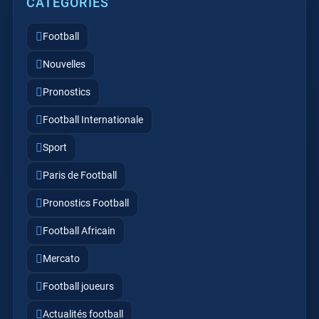
CATÉGORIES
Football
Nouvelles
Pronostics
Football Internationale
Sport
Paris de Football
Pronostics Football
Football Africain
Mercato
Football joueurs
Actualités football