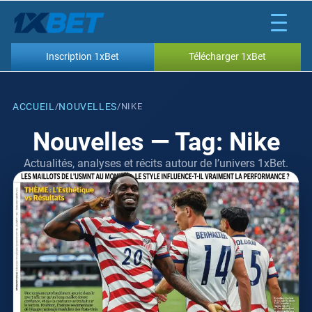
Inscription 1xBet
Télécharger 1xBet
Inscription 1xBet
ACCUEIL
NOUVELLES
/
/
NIKE
Bonus 1xBet
Nouvelles — Tag: Nike
Code Promo 1xBet
Actualités, analyses et récits autour de l’univers 1xBet.
Connexion 1xBet
Nouvelles
Pronostics