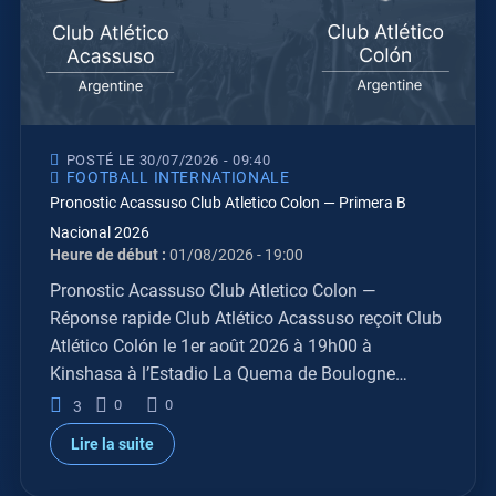
POSTÉ LE 30/07/2026 - 09:40
FOOTBALL INTERNATIONALE
Pronostic Acassuso Club Atletico Colon — Primera B
Nacional 2026
Heure de début :
01/08/2026 - 19:00
Pronostic Acassuso Club Atletico Colon —
Réponse rapide Club Atlético Acassuso reçoit Club
Atlético Colón le 1er août 2026 à 19h00 à
Kinshasa à l’Estadio La Quema de Boulogne…
0
0
3
Lire la suite