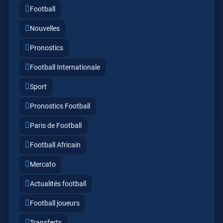
Football
Nouvelles
Pronostics
Football Internationale
Sport
Pronostics Football
Paris de Football
Football Africain
Mercato
Actualités football
Football joueurs
Transferts