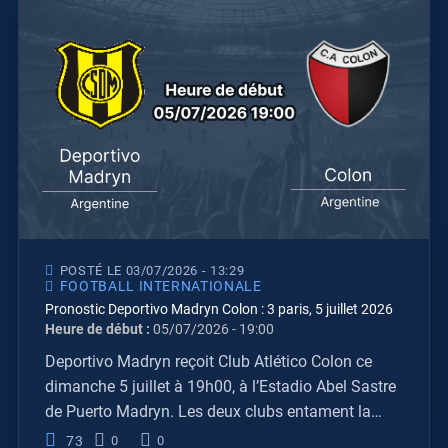
POSTÉ LE 03/07/2026 - 13:29
FOOTBALL INTERNATIONALE
Pronostic Deportivo Madryn Colon : 3 paris, 5 juillet 2026
Heure de début :
05/07/2026 - 19:00
Deportivo Madryn reçoit Club Atlético Colon ce
dimanche 5 juillet à 19h00, à l’Estadio Abel Sastre
de Puerto Madryn. Les deux clubs entament la…
0
0
73