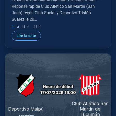
Réponse rapide Club Atlético San Martín (San
Juan) reçoit Club Social y Deportivo Tristán
Suárez le 20…
0
0
4
Lire la suite