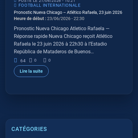
POSTÉ LE 21/06/2026 - 10:21
FOOTBALL INTERNATIONALE
Pronostic Nueva Chicago – Atlético Rafaela, 23 juin 2026
Heure de début :
23/06/2026 - 22:30
Pronostic Nueva Chicago Atletico Rafaela —
Réponse rapide Nueva Chicago reçoit Atlético
Rafaela le 23 juin 2026 à 22h30 à l’Estadio
República de Mataderos de Buenos…
0
0
64
Lire la suite
CATÉGORIES