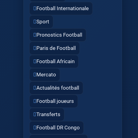
Football Internationale
Sport
Pronostics Football
Paris de Football
Football Africain
Mercato
Actualités football
Football joueurs
Transferts
Football DR Congo