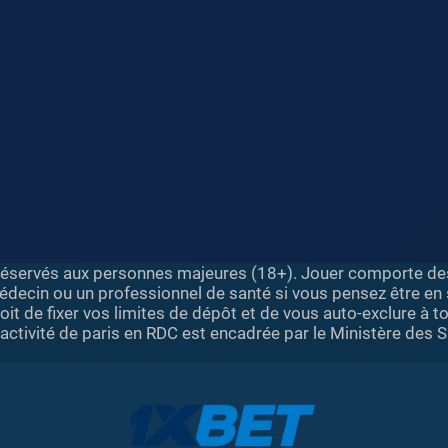
nt réservés aux personnes majeures (18+). Jouer comporte d
édecin ou un professionnel de santé si vous pensez être e
it de fixer vos limites de dépôt et de vous auto-exclure à 
tivité de paris en RDC est encadrée par le Ministère des S