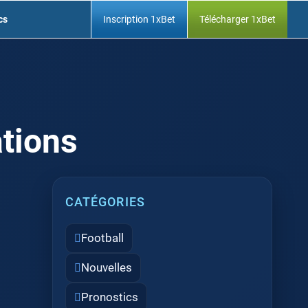
cs
Inscription 1xBet
Télécharger 1xBet
ations
CATÉGORIES
Football
Nouvelles
Pronostics