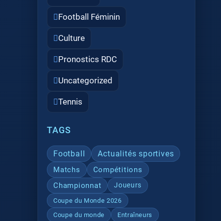
Football Féminin
Culture
Pronostics RDC
Uncategorized
Tennis
TAGS
Football
Actualités sportives
Matchs
Compétitions
Championnat
Joueurs
Coupe du Monde 2026
Coupe du monde
Entraîneurs