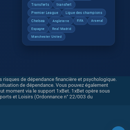
Transferts
transfert
Premier League
Ligue des champions
Chelsea
Angleterre
FIFA
Arsenal
Espagne
Real Madrid
Manchester United
es risques de dépendance financière et psychologique.
n situation de dépendance. Vous pouvez également
tout moment via le support 1xBet. 1xBet opère sous
ports et Loisirs (Ordonnance n° 22/003 du