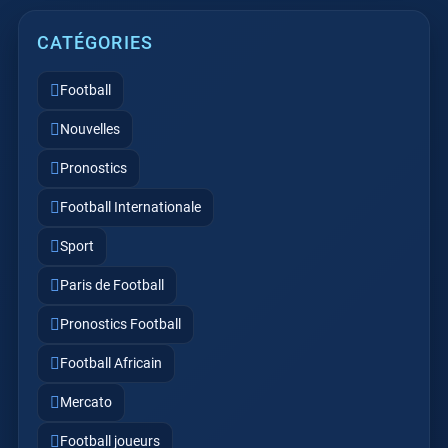
CATÉGORIES
Football
Nouvelles
Pronostics
Football Internationale
Sport
Paris de Football
Pronostics Football
Football Africain
Mercato
Football joueurs