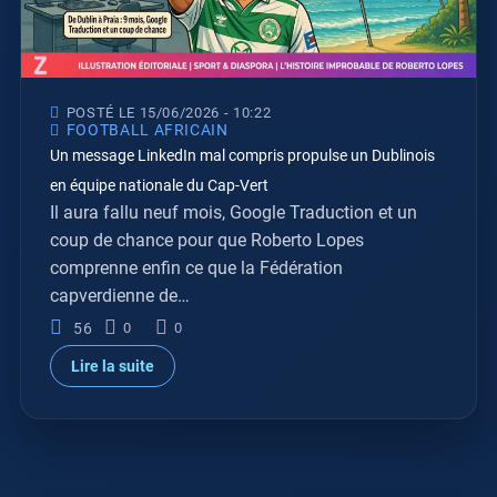
POSTÉ LE 15/06/2026 - 10:22
FOOTBALL AFRICAIN
Un message LinkedIn mal compris propulse un Dublinois
en équipe nationale du Cap-Vert
Il aura fallu neuf mois, Google Traduction et un
coup de chance pour que Roberto Lopes
comprenne enfin ce que la Fédération
capverdienne de…
0
0
56
Lire la suite