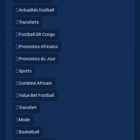
Actualités football
Transferts
Football DR Congo
Pronostics Africains
Pronostics du Jour
Sports
Combiné Africain
Value Bet Football
Transfert
Mode
Basketball