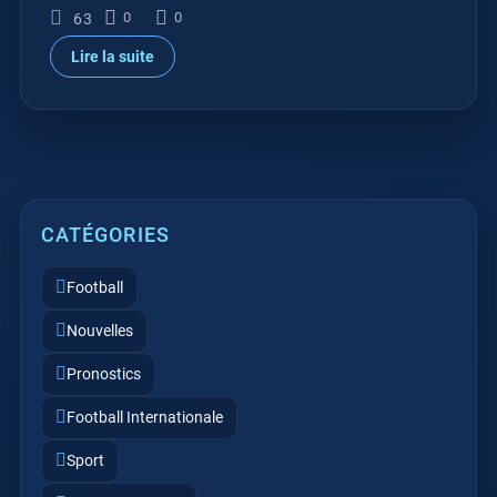
0
0
63
Lire la suite
CATÉGORIES
Football
Nouvelles
Pronostics
Football Internationale
Sport