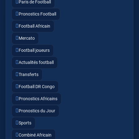
Paris de Football
Pronostics Football
Football Africain
Mercato
Football joueurs
Actualités football
Transferts
Football DR Congo
Pronostics Africains
Pronostics du Jour
Sports
Combiné Africain