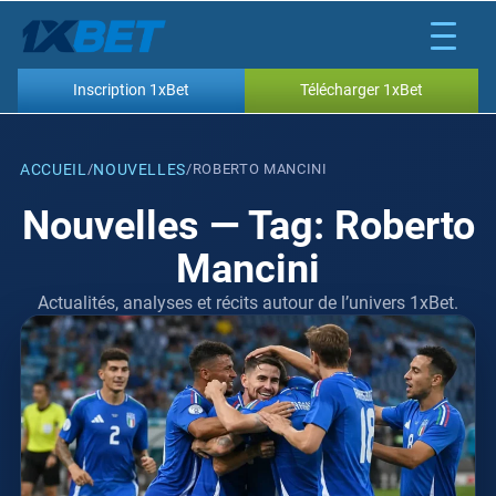
Inscription 1xBet
Télécharger 1xBet
Inscription 1xBet
ACCUEIL
NOUVELLES
/
/
ROBERTO MANCINI
Bonus 1xBet
Nouvelles — Tag: Roberto
Code Promo 1xBet
Mancini
Connexion 1xBet
Actualités, analyses et récits autour de l’univers 1xBet.
Nouvelles
Pronostics